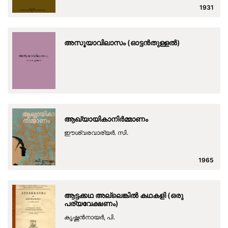
1931
അസൂയാവിലാസം (ഓട്ടന്‍തുള്ളല്‍)
ആഖ്യായികാനിര്‍മ്മാണം
ഈശ്വരവാര്യര്‍. സി.
1965
ആട്ടക്കഥ അല്ലെങ്കില്‍ കഥകളി (ഒരു
പര്യവേക്ഷണം)
കൃഷ്ണന്‍നായര്‍, പി.