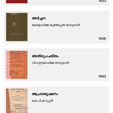
1832
അര്‍ച്ചന
കേരളവര്‍മ്മ കുഞ്ഞപ്പന്‍ തമ്പുരാന്‍
1938
അതിരൂപചരിതം
വിവ.ഉദയവര്‍മ്മ തമ്പുരാന്‍
1893
ആചാരഭൂഷണം
കെ.പി.കറുപ്പന്‍