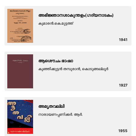
അഭിജ്ഞാനശാകുന്തളം(ഗദ്യനാടകം)
കുമാരന്‍.കെ.മുട്ടത്ത്
1941
ആശൌചം ഭാഷാ
കുഞ്ഞിക്കുട്ടന്‍ തമ്പുരാന്‍, കൊടുങ്ങല്ലൂര്‍
1927
അമൃതവല്ലി
നാരായണപ്പണിക്കര്‍. ആര്‍.
1955