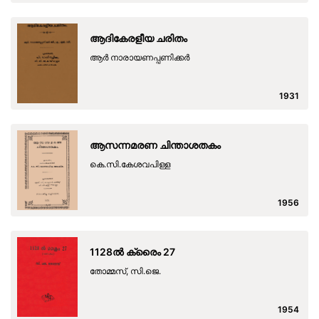
ആദികേരളീയ ചരിതം
ആർ നാരായണപ്പണിക്കർ
1931
ആസന്നമരണ ചിന്താശതകം
കെ.സി.കേശവപിള്ള
1956
1128ല്‍ ക്രൈം 27
തോമ്മസ്, സി.ജെ.
1954