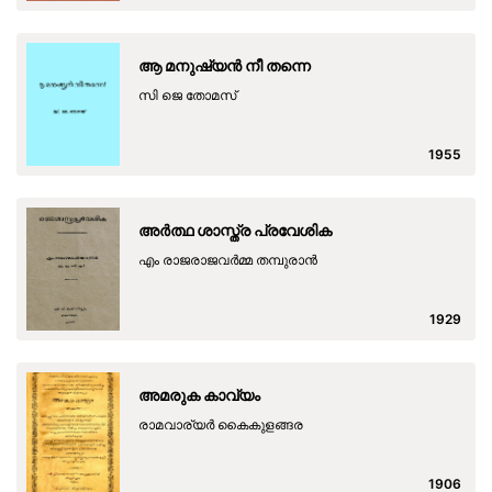
ആ മനുഷ്യൻ നീ തന്നെ
സി ജെ തോമസ്
1955
അർത്ഥ ശാസ്ത്ര പ്രവേശിക
എം രാജരാജവർമ്മ തമ്പുരാൻ
1929
അമരുക കാവ്യം
രാമവാര്യര്‍ കൈകുളങ്ങര
1906