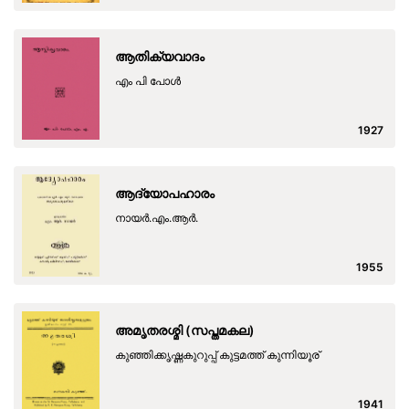
ആതിക്യവാദം
എം പി പോള്‍
1927
ആദ്യോപഹാരം
നായര്‍.എം.ആര്‍.
1955
അമൃതരശ്മി (സപ്തമകല)
കുഞ്ഞിക്കൃഷ്ണകുറുപ്പ് കുട്ടമത്ത് കുന്നിയൂര്
1941