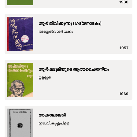
1930
ആര് ജീവിക്കുന്നു (ഗദ്യനാടകം)
അബ്ദുല്‍ഖാദര്‍ വക്കം
1957
ആര്‍ഷഭൂമിയുടെ ആത്മചൈതന്യം
ഉളളൂര്‍
1969
അക്കാലങ്ങള്‍
ഈ.വി.കൃഷ്ണപിളള