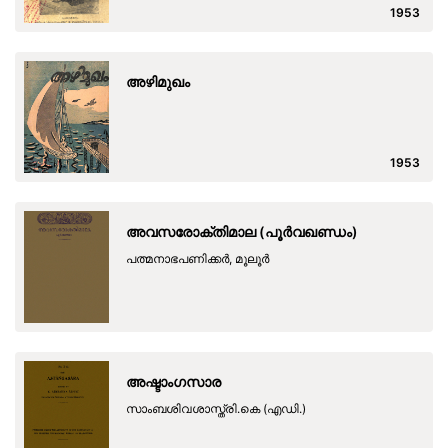
1953
അഴിമുഖം
1953
അവസരോക്തിമാല (പൂര്‍വഖണ്ഡം)
പത്മനാഭപണിക്കര്‍, മൂലൂര്‍
അഷ്ടാംഗസാര
സാംബശിവശാസ്ത്രി.കെ (എഡി.)