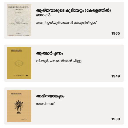
ആര്യന്മാരുടെ കുടിയേറ്റം (കേരളത്തിൽ)
ഭാഗം-3
കാണിപ്പയ്യൂർ ശങ്കരൻ നമ്പൂതിരിപ്പാട്
1965
ആത്മാർപ്പണം
വി.ആർ. പരമേശ്വരൻ പിള്ള
1949
അഭിനയാങ്കുരം
ഗോപിനാഥ്
1939