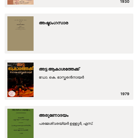
1930
അഷ്ടാംഗസാര
അട്ട ആകാശത്തേക്ക്
ഡോ. കെ. ഭാസ്കരൻനായർ
1979
അരുണോദയം
പരമേശ്വരയ്യര്‍ ഉള്ളൂര്‍, എസ്.