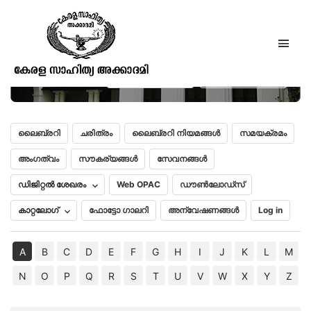
ശ്രീമഹാഭക്തചരിതാമൃതം
(ഒന്നാംഭാഗം)
മലയാളം
English
ലൈബ്രറി
ചരിത്രം
ലൈബ്രറി നിയമങ്ങൾ
സമയക്രമം
അംഗത്വം
സൗകര്യങ്ങൾ
സേവനങ്ങൾ
ഡിജിറ്റൽ ശേഖരം
Web OPAC
ഡൗൺലോഡ്സ്
കാറ്റലോഗ്
ഫോട്ടോ ഗാലറി
അന്വേഷണങ്ങൾ
Log in
A
B
C
D
E
F
G
H
I
J
K
L
M
N
O
P
Q
R
S
T
U
V
W
X
Y
Z