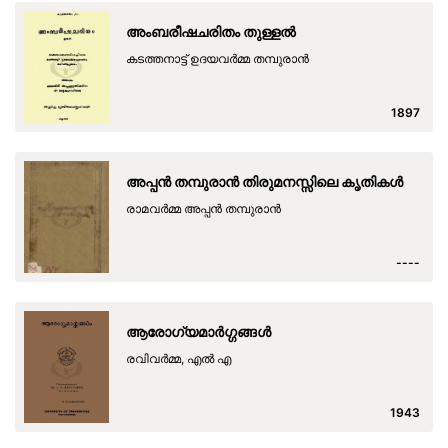
അംബരീഷചരിതം തുള്ളൽ
കടത്തനാട്ട് ഉദയവർമ്മ തമ്പുരാൻ
1897
അപ്പൻ തമ്പുരാൻ തിരുമനസ്സിലെ കൃതികൾ
രാമവർമ്മ അപ്പൻ തമ്പുരാൻ
----
ആരോഗ്യമാർഗ്ഗങ്ങൾ
രവിവർമ്മ, എൽ എ
1943