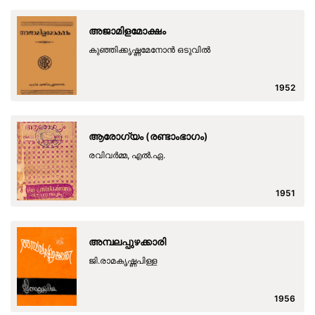
അജാമിളമോക്ഷം
കുഞ്ഞിക്കൃഷ്ണമേനോന്‍ ഒടുവില്‍
1952
ആരോഗ്യം (രണ്ടാംഭാഗം)
രവിവർമ്മ, എൽ.ഏ.
1951
അമ്പലപ്പുഴക്കാരി
ജി.രാമകൃഷ്ണപിള്ള
1956