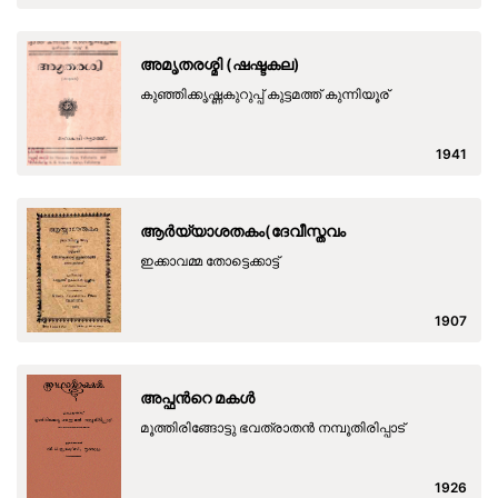
അമൃതരശ്മി (ഷഷ്ടകല)
കുഞ്ഞിക്കൃഷ്ണകുറുപ്പ് കുട്ടമത്ത് കുന്നിയൂര്
1941
ആര്‍യ്യാശതകം(ദേവീസ്തവം
ഇക്കാവമ്മ തോട്ടെക്കാട്ട്
1907
അപ്ഫന്‍റെ മകള്‍
മൂത്തിരിങ്ങോട്ടു ഭവത്രാതന്‍ നമ്പൂതിരിപ്പാട്
1926