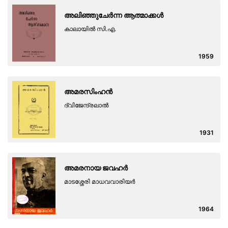
അലിഞ്ഞുചേർന്ന ആത്മാക്കൾ
കാലായിൽ സി.എ.
1959
അമരസിംഹൻ
ദ്വിജേന്ദ്രലാൽ
1931
അമരനായ ജവഹർ
മാടശ്ശേരി മാധവവാരിയർ
1964