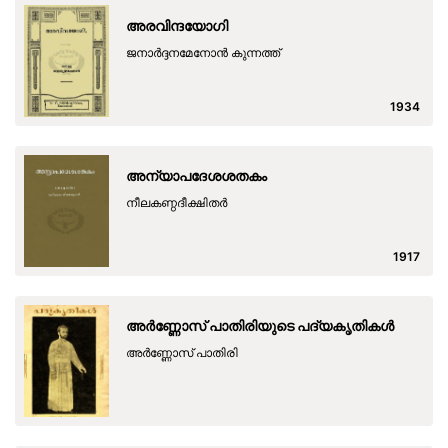
അരവിന്ദയോഗി
ജനാര്‍ദ്ദനമേനോന്‍ കുന്നത്ത്
1934
അന്യാപദേശശതകം
നീലകണ്ഠദീക്ഷിതര്‍
1917
അര്‍ണ്ണോസ് പാതിരിയുടെ പദ്യകൃതികള്‍
അര്‍ണ്ണോസ് പാതിരി