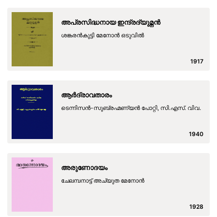
അപ്രസിദ്ധനായ ഇന്ദ്രദ്യുമ്നന്‍
ശങ്കരന്‍കുട്ടി മേനോന്‍ ഒടുവില്‍
1917
ആര്‍ദ്രാവതാരം
ടെന്നിസന്‍-സുബ്രഹ്മണ്യന്‍ പോറ്റി, സി.എസ്. വിവ.
1940
അരുണോദയം
ചേലമ്പനാട്ട് അച്യുത മേനോൻ
1928