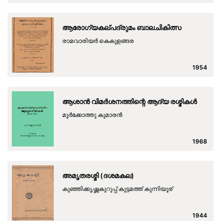
ആരോഗ്യകല്പദ്രുമം ബാലചികിത്സ
രാമവാരിയ‍ര്‍ കെകുളങ്ങര
1954
ആശാൻ വിമർശനത്തിന്റെ ആദ്യ രശ്മികൾ
മൂർക്കോത്തു കുമാരൻ
1968
അമൃതരശ്മി (ദശമകല)
കുഞ്ഞിക്കൃഷ്ണകുറുപ്പ് കുട്ടമത്ത് കുന്നിയൂര്
1944