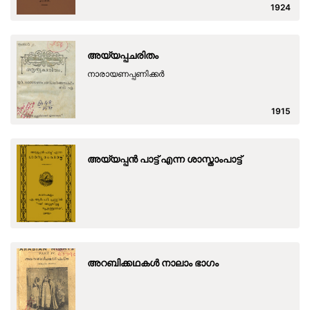
1924
അയ്യപ്പചരിതം
നാരായണപ്പണിക്കർ
1915
അയ്യപ്പന്‍ പാട്ട് എന്ന ശാസ്താംപാട്ട്
അറബിക്കഥകള്‍ നാലാം ഭാഗം