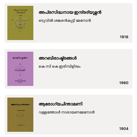
അപ്രസിദ്ധനായ ഇന്ദ്രദ്യുമ്നൻ
ഒടുവിൽ ശങ്കരൻകുട്ടി മേനോൻ
1916
അറബിരാഷ്ട്രങ്ങൾ
കെ സി കെ ഇരിമ്പിളിയം
1960
ആരോഗ്യചിന്താമണി
വള്ളത്തോൾ നാരായണമേനോൻ
1904