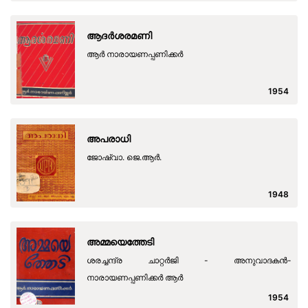
ആദർശരമണി
ആർ നാരായണപ്പണിക്കർ
1954
അപരാധി
ജോഷ്വാ. ജെ.ആര്‍.
1948
അമ്മയെത്തേടി
ശരച്ചന്ദ്ര ചാറ്റര്‍ജി - അനുവാദകന്‍-
നാരായണപ്പണിക്കര്‍ ആര്‍
1954