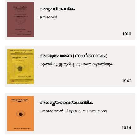
അഷ്ടപദീ കാവ്യം
ജയദേവന്‍
1916
അത്ഭുതപാരണ (സംഗീതനാടകം)
കുഞ്ഞികൃഷ്ണക്കുറിപ്പ്, കുട്ടമത്ത് കുഞ്ഞിയൂര്‍
1942
അഗസ്ത്യവൈദ്യചന്ദ്രിക
പരമേശ്വരൻ പിള്ള കെ. വടയാട്ടുകോട്ട
1954