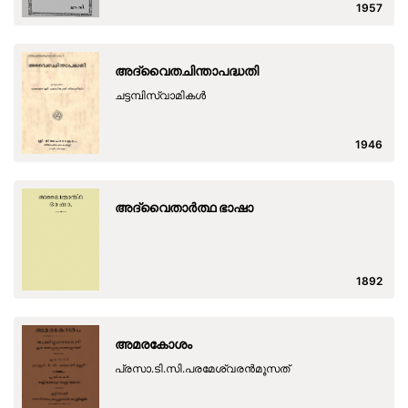
1957
അദ്വൈതചിന്താപദ്ധതി
ചട്ടമ്പിസ്വാമികള്‍
1946
അദ്വൈതാര്‍ത്ഥ ഭാഷാ
1892
അമരകോശം
പ്രസാ.ടി.സി.പരമേശ്വരന്‍മൂസത്