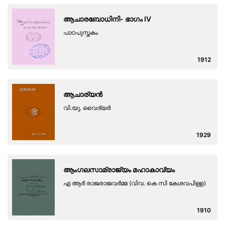
ആചാരബോധിനി- ഭാഗം IV
പാഠപുസ്തകം
1912
ആചാര്യൻ
വി.യു. വൈദ്യർ
1929
ആംഗലസാമ്രാജ്യം മഹാകാവ്യം
എ ആർ രാജരാജവർമ്മ (വിവ. കെ സി കേശവപിള്ള)
1910