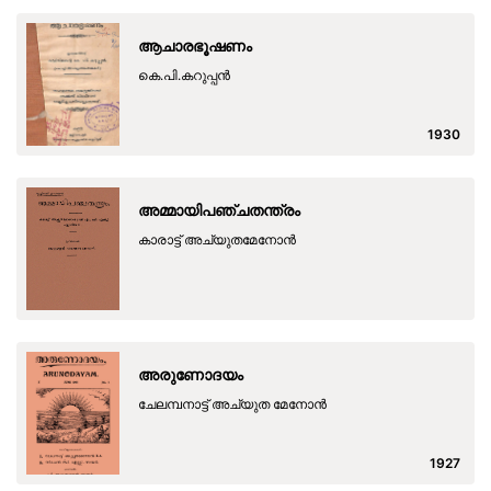
ആചാരഭൂഷണം
കെ.പി.കറുപ്പന്‍
1930
അമ്മായിപഞ്ചതന്ത്രം
കാരാട്ട് അച്യുതമേനോന്‍
അരുണോദയം
ചേലമ്പനാട്ട് അച്യുത മേനോൻ
1927