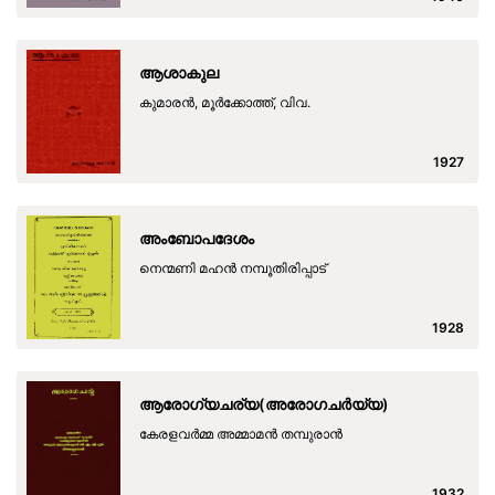
ആശാകുല
കുമാരന്‍, മൂര്‍ക്കോത്ത്, വിവ.
1927
അംബോപദേശം
നെന്മണി മഹന്‍ നമ്പൂതിരിപ്പാട്
1928
ആരോഗ്യചര്യ(അരോഗചർയ്യ)
കേരളവര്‍മ്മ അമ്മാമന്‍ തമ്പുരാന്‍
1932