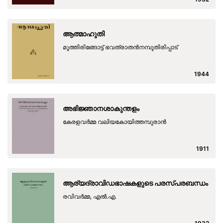
ആത്മാഹുതി
മൂത്തിരിങ്ങോട്ട് ഭവത്രാതന്‍നമ്പൂതിരിപ്പാട്
1944
അഭിജ്ഞാനശാകുന്തളം
കേരളവര്‍മ്മ വലിയകോയിത്തമ്പുരാന്‍
1911
ആര്യദ്രാവിഡഭാഷകളുടെ പരസ്പരബന്ധം
രവിവര്‍മ്മ, എല്‍.എ.