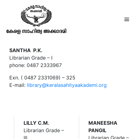
Contacts
SANTHA P.K.
Librarian Grade – I
phone: 0487 2333967
Exn. ( 0487 2331069) – 325
E-mail:
library@keralasahityaakademi.org
LILLY C.M.
MANEESHA
Librarian Grade –
PANGIL
III
Librarian Grade –