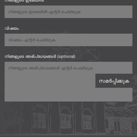
നിങ്ങളുടെ ഇമെയിൽ
വിഷയം
നിങ്ങളുടെ അഭിപ്രായങ്ങൾ (optional)