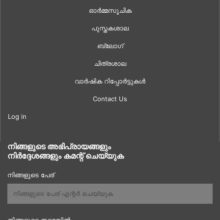
ഓർമ്മസൂചിക
പുസ്തകശാല
ബ്ലോഗ്
ചിത്രശാല
വാർഷിക റിപ്പോർട്ടുകൾ
Contact Us
Log in
നിങ്ങളുടെ അഭിപ്രായങ്ങളും
നിർദ്ദേശങ്ങളും കമന്റ് ചെയ്യുക
നിങ്ങളുടെ പേര്