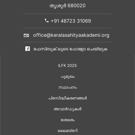
തൃശൂർ 680020
+91 48723 31069
office@keralasahityaakademi.org
ഫേസ്ബുക് ലൂടെ ഫോളോ ചെയ്യുക
ILFK 2025
പൂമുഖം
സ്ഥാപനം
പ്രസിദ്ധീകരണങ്ങൾ
അവാർഡുകൾ
ശേഖരം
ലൈബ്രറി