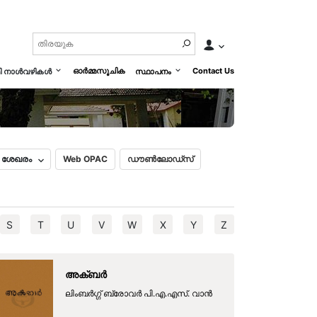
ബാലഭൂഷണം
മലയാളം
English
ഓർമ്മസൂചിക
Contact Us
മി നാൾവഴികൾ
സ്ഥാപനം
ൽ ശേഖരം
Web OPAC
ഡൗൺലോഡ്സ്
S
T
U
V
W
X
Y
Z
അക്ബര്‍
ലിംബര്‍ഗ്ഗ് ബ്രോവര്‍ പി.എ.എസ്. വാന്‍