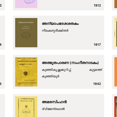
2
1912
അന്യാപദേശശതകം
നീലകണ്ഠദീക്ഷിതര്‍
4
1917
അത്ഭുതപാരണ (സംഗീതനാടകം)
കുഞ്ഞികൃഷ്ണക്കുറിപ്പ്, കുട്ടമത്ത്
കുഞ്ഞിയൂര്‍
6
1942
അമരസിംഹൻ
ദ്വിജേന്ദ്രലാൽ