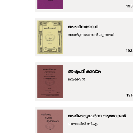
193
അരവിന്ദയോഗി
ജനാര്‍ദ്ദനമേനോന്‍ കുന്നത്ത്
193
അഷ്ടപദീ കാവ്യം
ജയദേവന്‍
191
അലിഞ്ഞുചേർന്ന ആത്മാക്കൾ
കാലായിൽ സി.എ.