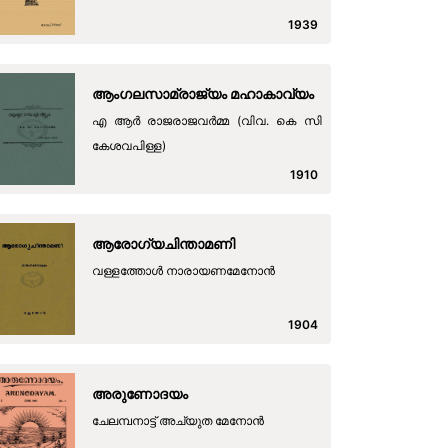
1939
ആംഗലസാമ്രാജ്യം മഹാകാവ്യം
എ ആർ രാജരാജവർമ്മ (വിവ. കെ സി
കേശവപിള്ള)
1910
ആരോഗ്യചിന്താമണി
വള്ളത്തോൾ നാരായണമേനോൻ
1904
അരുണോദയം
ചേലമ്പനാട്ട് അച്യുത മേനോൻ