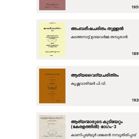
195
അംബരീഷചരിതം തുള്ളൽ
കടത്തനാട്ട് ഉദയവർമ്മ തമ്പുരാൻ
189
ആര്യവൈദ്യചരിത്രം
കൃഷ്ണവാരിയർ പി.വി.
192
ആര്യന്മാരുടെ കുടിയേറ്റം
(കേരളത്തിൽ) ഭാഗം-3
കാണിപ്പയ്യൂർ ശങ്കരൻ നമ്പൂതിരിപ്പാട്