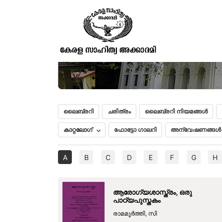
ലൈബ്രറി
ചരിത്രം
ലൈബ്രറി നിയമങ്ങൾ
കാറ്റലോഗ്
ഫോട്ടോ ഗാലറി
അന്വേഷണങ്ങൾ
A
B
C
D
E
F
G
H
ആരോഗ്യശാസ്ത്രം, ഒരു
പാഠ്യപുസ്തകം
രാമമൂര്‍ത്തി, സി