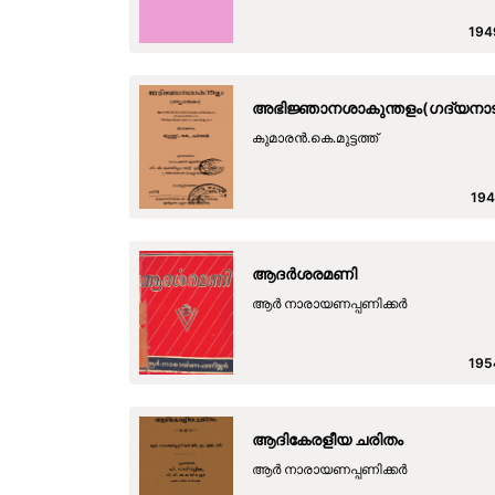
194
അഭിജ്ഞാനശാകുന്തളം(ഗദ്യനാ
കുമാരന്‍.കെ.മുട്ടത്ത്
194
ആദർശരമണി
ആർ നാരായണപ്പണിക്കർ
195
ആദികേരളീയ ചരിതം
ആർ നാരായണപ്പണിക്കർ