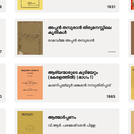
9
1931
അപ്പൻ തമ്പുരാൻ തിരുമനസ്സിലെ
കൃതികൾ
രാമവർമ്മ അപ്പൻ തമ്പുരാൻ
7
----
ആര്യന്മാരുടെ കുടിയേറ്റം
(കേരളത്തിൽ) (ഭാഗം 1)
കാണിപ്പയ്യൂർ ശങ്കരൻ നമ്പൂതിരിപ്പാട്
0
1965
ആത്മാർപ്പണം
വി.ആർ. പരമേശ്വരൻ പിള്ള