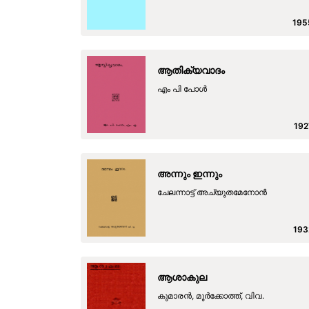
195
ആതിക്യവാദം
എം പി പോള്‍
192
അന്നും ഇന്നും
ചേലന്നാട്ട് അച്യുതമേനോന്‍
193
ആശാകുല
കുമാരന്‍, മൂര്‍ക്കോത്ത്, വിവ.