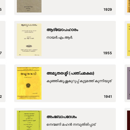
5
1929
ആദ്യോപഹാരം
നായര്‍.എം.ആര്‍.
7
1955
അമൃതരശ്മി (പഞ്ചമകല)
കുഞ്ഞിക്കൃഷ്ണകുറുപ്പ് കുട്ടമത്ത് കുന്നിയൂര്
2
1941
അംബോപദേശം
നെന്മണി മഹന്‍ നമ്പൂതിരിപ്പാട്