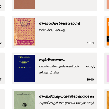
0
ആരോഗ്യം (രണ്ടാംഭാഗം)
രവിവർമ്മ, എൽ.ഏ.
2
1951
ആര്‍ദ്രാവതാരം
ടെന്നിസന്‍-സുബ്രഹ്മണ്യന്‍ പോറ്റി,
സി.എസ്. വിവ.
7
1940
ആശ്ചര്യചൂഡാമണി ഭാഷാനാടകം
കുഞ്ഞിക്കുട്ടന്‍ തമ്പുരാന്‍ കൊടുങ്ങല്ലൂര്‍