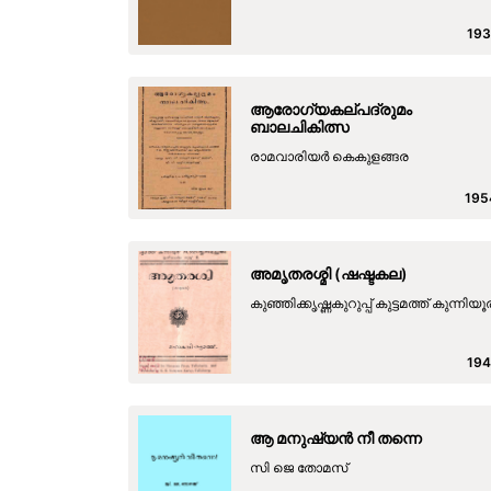
193
ആരോഗ്യകല്പദ്രുമം
ബാലചികിത്സ
രാമവാരിയ‍ര്‍ കെകുളങ്ങര
195
അമൃതരശ്മി (ഷഷ്ടകല)
കുഞ്ഞിക്കൃഷ്ണകുറുപ്പ് കുട്ടമത്ത് കുന്നിയൂര
194
ആ മനുഷ്യൻ നീ തന്നെ
സി ജെ തോമസ്