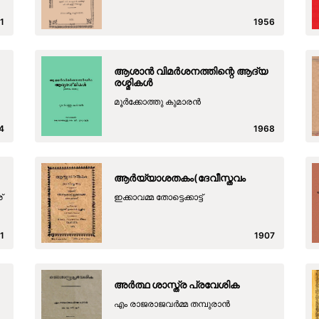
1
1956
ആശാൻ വിമർശനത്തിന്റെ ആദ്യ
രശ്മികൾ
മൂർക്കോത്തു കുമാരൻ
4
1968
ആര്‍യ്യാശതകം(ദേവീസ്തവം
്
ഇക്കാവമ്മ തോട്ടെക്കാട്ട്
1
1907
അർത്ഥ ശാസ്ത്ര പ്രവേശിക
എം രാജരാജവർമ്മ തമ്പുരാൻ