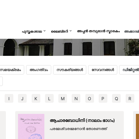
അപ്പൻ തമ്പുരാൻ സ്മാരകം
പുസ്തകശാല
ലൈബ്രറി
അക്കാദ
സമയക്രമം
അംഗത്വം
സൗകര്യങ്ങൾ
സേവനങ്ങൾ
ഡിജിറ്റ
I
J
K
L
M
N
O
P
Q
R
ആചാരബോധിനി (നാലാം ഭാഗം)
പരമേശ്വരമേനോന്‍ തോരണത്ത്