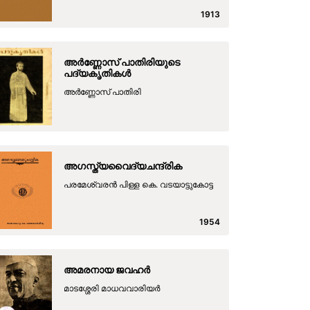
1913
അര്‍ണ്ണോസ് പാതിരിയുടെ
പദ്യകൃതികള്‍
അര്‍ണ്ണോസ് പാതിരി
അഗസ്ത്യവൈദ്യചന്ദ്രിക
പരമേശ്വരൻ പിള്ള കെ. വടയാട്ടുകോട്ട
1954
അമരനായ ജവഹർ
മാടശ്ശേരി മാധവവാരിയർ