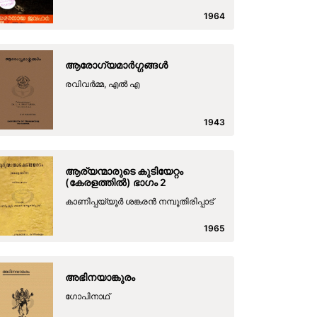
1964
ആരോഗ്യമാർഗ്ഗങ്ങൾ
രവിവർമ്മ, എൽ എ
1943
ആര്യന്മാരുടെ കുടിയേറ്റം
(കേരളത്തിൽ) ഭാഗം 2
കാണിപ്പയ്യൂർ ശങ്കരൻ നമ്പൂതിരിപ്പാട്
1965
അഭിനയാങ്കുരം
ഗോപിനാഥ്