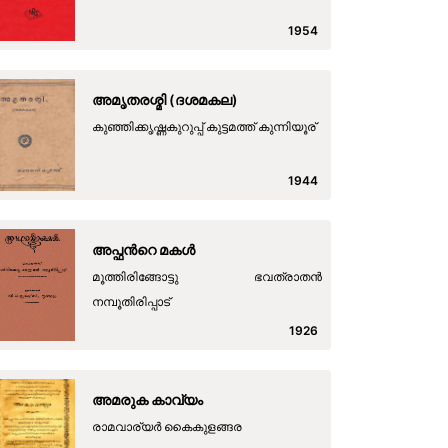
1954
അമൃതരശ്മി (ദശമകല)
കുഞ്ഞിക്കൃഷ്ണകുറുപ്പ് കുട്ടമത്ത് കുന്നിയൂര്
1944
അപ്ഫന്‍റെ മകള്‍
മൂത്തിരിങ്ങോട്ടു ഭവത്രാതന്‍
നമ്പൂതിരിപ്പാട്
1926
അമരുക കാവ്യം
രാമവാര്യര്‍ കൈകുളങ്ങര