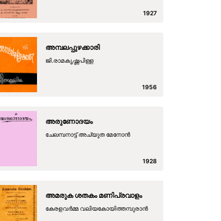
1927
അമ്പലപ്പുഴക്കാരി
ജി.രാമകൃഷ്ണപിള്ള
1956
അരുണോദയം
ചേലമ്പനാട്ട് അച്യുത മേനോൻ
1928
അമരുക ശതകം മണിപ്രവാളം
കേരളവര്‍മ്മ വലിയകോയിത്തമ്പുരാന്‍