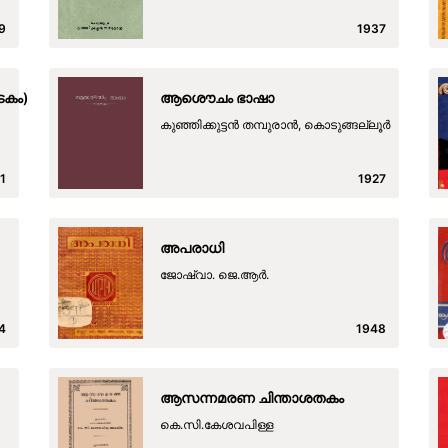
9
1937
ടകം)
ആശൌചം ഭാഷാ
കുഞ്ഞിക്കുട്ടന്‍ തമ്പുരാന്‍, കൊടുങ്ങല്ലൂര്‍
1
1927
അപരാധി
ജോഷ്വാ. ജെ.ആര്‍.
4
1948
ആസന്നമരണ ചിന്താശതകം
കെ.സി.കേശവപിള്ള