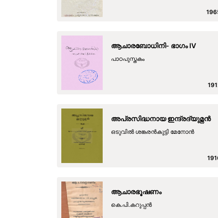
196
ആചാരബോധിനി- ഭാഗം IV
പാഠപുസ്തകം
191
അപ്രസിദ്ധനായ ഇന്ദ്രദ്യുമ്നൻ
ഒടുവിൽ ശങ്കരൻകുട്ടി മേനോൻ
191
ആചാരഭൂഷണം
കെ.പി.കറുപ്പന്‍