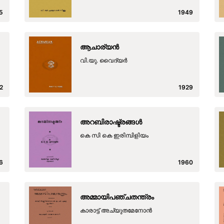
5
1949
ആചാര്യൻ
വി.യു. വൈദ്യർ
2
1929
അറബിരാഷ്ട്രങ്ങൾ
കെ സി കെ ഇരിമ്പിളിയം
6
1960
അമ്മായിപഞ്ചതന്ത്രം
കാരാട്ട് അച്യുതമേനോന്‍