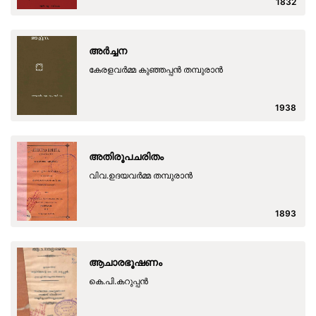
1832
അര്‍ച്ചന
കേരളവര്‍മ്മ കുഞ്ഞപ്പന്‍ തമ്പുരാന്‍
1938
അതിരൂപചരിതം
വിവ.ഉദയവര്‍മ്മ തമ്പുരാന്‍
1893
ആചാരഭൂഷണം
കെ.പി.കറുപ്പന്‍