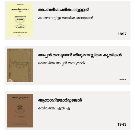
അംബരീഷചരിതം തുള്ളൽ
കടത്തനാട്ട് ഉദയവർമ്മ തമ്പുരാൻ
1897
അപ്പൻ തമ്പുരാൻ തിരുമനസ്സിലെ കൃതികൾ
രാമവർമ്മ അപ്പൻ തമ്പുരാൻ
----
ആരോഗ്യമാർഗ്ഗങ്ങൾ
രവിവർമ്മ, എൽ എ
1943