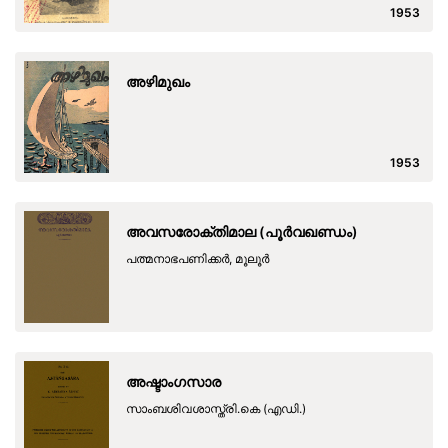
1953
അഴിമുഖം
1953
അവസരോക്തിമാല (പൂര്‍വഖണ്ഡം)
പത്മനാഭപണിക്കര്‍, മൂലൂര്‍
അഷ്ടാംഗസാര
സാംബശിവശാസ്ത്രി.കെ (എഡി.)