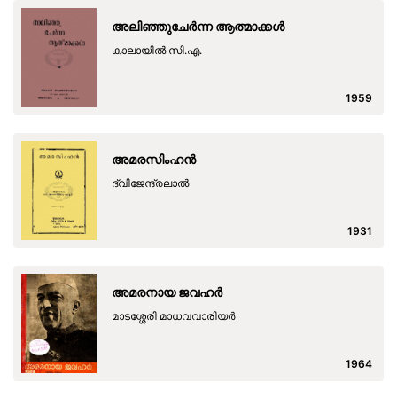
അലിഞ്ഞുചേർന്ന ആത്മാക്കൾ
കാലായിൽ സി.എ.
1959
അമരസിംഹൻ
ദ്വിജേന്ദ്രലാൽ
1931
അമരനായ ജവഹർ
മാടശ്ശേരി മാധവവാരിയർ
1964