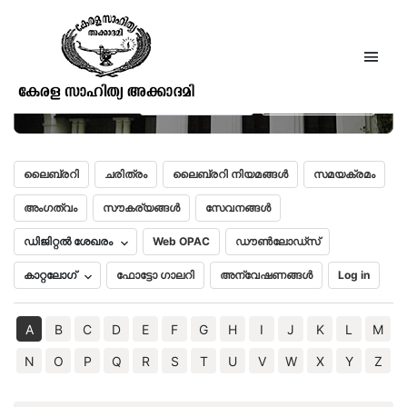
കല്ല്യാണസൌഗന്ധികം
(ശീതങ്കന്‍തുള്ളല്‍)
മലയാളം
English
ലൈബ്രറി
ചരിത്രം
ലൈബ്രറി നിയമങ്ങൾ
സമയക്രമം
അംഗത്വം
സൗകര്യങ്ങൾ
സേവനങ്ങൾ
ഡിജിറ്റൽ ശേഖരം
Web OPAC
ഡൗൺലോഡ്സ്
കാറ്റലോഗ്
ഫോട്ടോ ഗാലറി
അന്വേഷണങ്ങൾ
Log in
A
B
C
D
E
F
G
H
I
J
K
L
M
N
O
P
Q
R
S
T
U
V
W
X
Y
Z