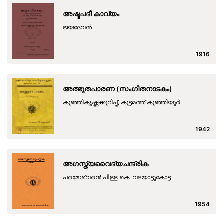
അഷ്ടപദീ കാവ്യം
ജയദേവന്‍
1916
അത്ഭുതപാരണ (സംഗീതനാടകം)
കുഞ്ഞികൃഷ്ണക്കുറിപ്പ്, കുട്ടമത്ത് കുഞ്ഞിയൂര്‍
1942
അഗസ്ത്യവൈദ്യചന്ദ്രിക
പരമേശ്വരൻ പിള്ള കെ. വടയാട്ടുകോട്ട
1954