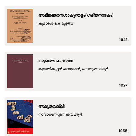
അഭിജ്ഞാനശാകുന്തളം(ഗദ്യനാടകം)
കുമാരന്‍.കെ.മുട്ടത്ത്
1941
ആശൌചം ഭാഷാ
കുഞ്ഞിക്കുട്ടന്‍ തമ്പുരാന്‍, കൊടുങ്ങല്ലൂര്‍
1927
അമൃതവല്ലി
നാരായണപ്പണിക്കര്‍. ആര്‍.
1955