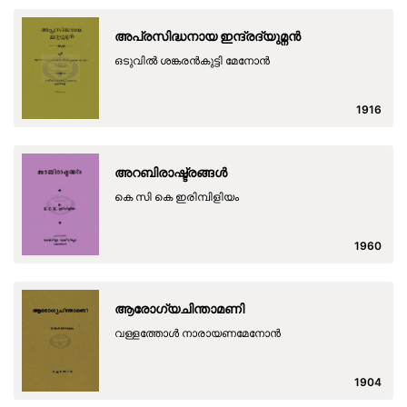
അപ്രസിദ്ധനായ ഇന്ദ്രദ്യുമ്നൻ
ഒടുവിൽ ശങ്കരൻകുട്ടി മേനോൻ
1916
അറബിരാഷ്ട്രങ്ങൾ
കെ സി കെ ഇരിമ്പിളിയം
1960
ആരോഗ്യചിന്താമണി
വള്ളത്തോൾ നാരായണമേനോൻ
1904