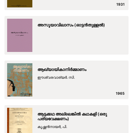
1931
അസൂയാവിലാസം (ഓട്ടന്‍തുള്ളല്‍)
ആഖ്യായികാനിര്‍മ്മാണം
ഈശ്വരവാര്യര്‍. സി.
1965
ആട്ടക്കഥ അല്ലെങ്കില്‍ കഥകളി (ഒരു
പര്യവേക്ഷണം)
കൃഷ്ണന്‍നായര്‍, പി.