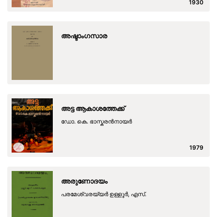
1930
അഷ്ടാംഗസാര
അട്ട ആകാശത്തേക്ക്
ഡോ. കെ. ഭാസ്കരൻനായർ
1979
അരുണോദയം
പരമേശ്വരയ്യര്‍ ഉള്ളൂര്‍, എസ്.