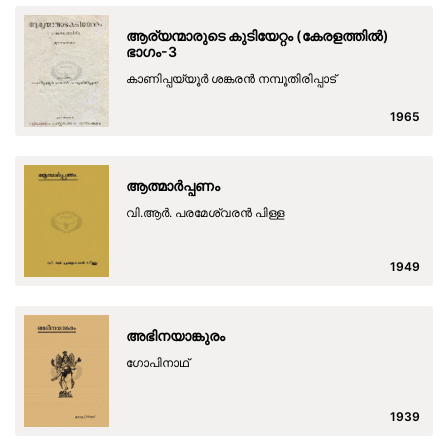
ആര്യന്മാരുടെ കുടിയേറ്റം (കേരളത്തിൽ)
ഭാഗം-3
കാണിപ്പയ്യൂർ ശങ്കരൻ നമ്പൂതിരിപ്പാട്
1965
ആത്മാർപ്പണം
വി.ആർ. പരമേശ്വരൻ പിള്ള
1949
അഭിനയാങ്കുരം
ഗോപിനാഥ്
1939