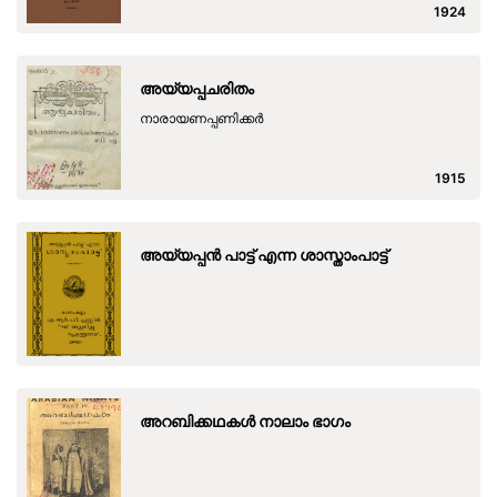
1924
അയ്യപ്പചരിതം
നാരായണപ്പണിക്കർ
1915
അയ്യപ്പന്‍ പാട്ട് എന്ന ശാസ്താംപാട്ട്
അറബിക്കഥകള്‍ നാലാം ഭാഗം