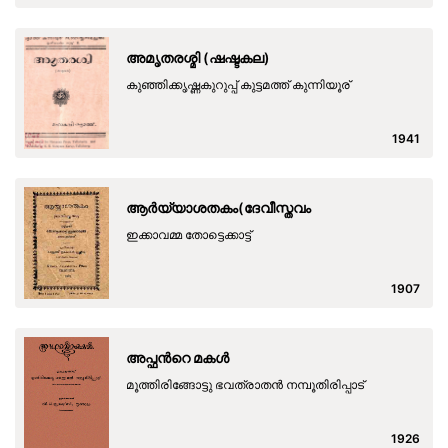
അമൃതരശ്മി (ഷഷ്ടകല)
കുഞ്ഞിക്കൃഷ്ണകുറുപ്പ് കുട്ടമത്ത് കുന്നിയൂര്
1941
ആര്‍യ്യാശതകം(ദേവീസ്തവം
ഇക്കാവമ്മ തോട്ടെക്കാട്ട്
1907
അപ്ഫന്‍റെ മകള്‍
മൂത്തിരിങ്ങോട്ടു ഭവത്രാതന്‍ നമ്പൂതിരിപ്പാട്
1926