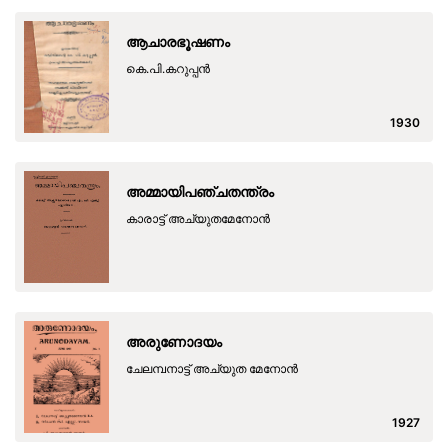
ആചാരഭൂഷണം
കെ.പി.കറുപ്പന്‍
1930
അമ്മായിപഞ്ചതന്ത്രം
കാരാട്ട് അച്യുതമേനോന്‍
അരുണോദയം
ചേലമ്പനാട്ട് അച്യുത മേനോൻ
1927