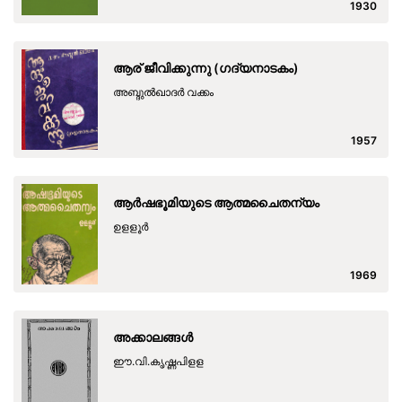
1930
ആര് ജീവിക്കുന്നു (ഗദ്യനാടകം)
അബ്ദുല്‍ഖാദര്‍ വക്കം
1957
ആര്‍ഷഭൂമിയുടെ ആത്മചൈതന്യം
ഉളളൂര്‍
1969
അക്കാലങ്ങള്‍
ഈ.വി.കൃഷ്ണപിളള