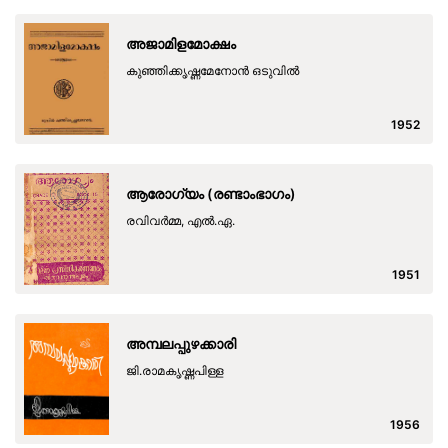
അജാമിളമോക്ഷം
കുഞ്ഞിക്കൃഷ്ണമേനോന്‍ ഒടുവില്‍
1952
ആരോഗ്യം (രണ്ടാംഭാഗം)
രവിവർമ്മ, എൽ.ഏ.
1951
അമ്പലപ്പുഴക്കാരി
ജി.രാമകൃഷ്ണപിള്ള
1956