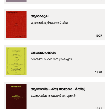
ആശാകുല
കുമാരന്‍, മൂര്‍ക്കോത്ത്, വിവ.
1927
അംബോപദേശം
നെന്മണി മഹന്‍ നമ്പൂതിരിപ്പാട്
1928
ആരോഗ്യചര്യ(അരോഗചർയ്യ)
കേരളവര്‍മ്മ അമ്മാമന്‍ തമ്പുരാന്‍
1932