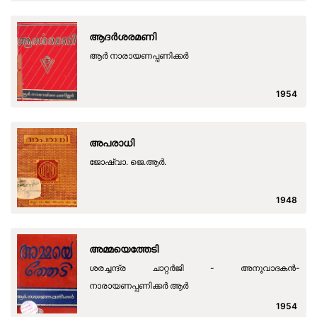
ആദർശരമണി
ആർ നാരായണപ്പണിക്കർ
1954
അപരാധി
ജോഷ്വാ. ജെ.ആര്‍.
1948
അമ്മയെത്തേടി
ശരച്ചന്ദ്ര ചാറ്റര്‍ജി - അനുവാദകന്‍-
നാരായണപ്പണിക്കര്‍ ആര്‍
1954