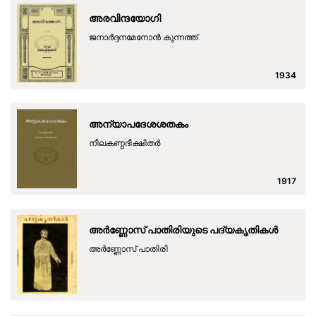
അരവിന്ദയോഗി
ജനാര്‍ദ്ദനമേനോന്‍ കുന്നത്ത്
1934
അന്യാപദേശശതകം
നീലകണ്ഠദീക്ഷിതര്‍
1917
അര്‍ണ്ണോസ് പാതിരിയുടെ പദ്യകൃതികള്‍
അര്‍ണ്ണോസ് പാതിരി