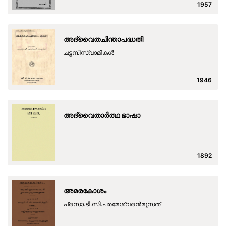
1957
അദ്വൈതചിന്താപദ്ധതി
ചട്ടമ്പിസ്വാമികള്‍
1946
അദ്വൈതാര്‍ത്ഥ ഭാഷാ
1892
അമരകോശം
പ്രസാ.ടി.സി.പരമേശ്വരന്‍മൂസത്