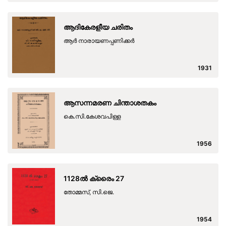
ആദികേരളീയ ചരിതം
ആർ നാരായണപ്പണിക്കർ
1931
ആസന്നമരണ ചിന്താശതകം
കെ.സി.കേശവപിള്ള
1956
1128ല്‍ ക്രൈം 27
തോമ്മസ്, സി.ജെ.
1954