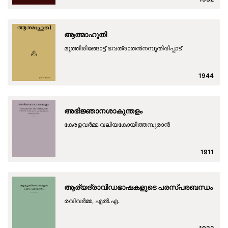
ആത്മാഹുതി
മൂത്തിരിങ്ങോട്ട് ഭവത്രാതന്‍നമ്പൂതിരിപ്പാട്
1944
അഭിജ്ഞാനശാകുന്തളം
കേരളവര്‍മ്മ വലിയകോയിത്തമ്പുരാന്‍
1911
ആര്യദ്രാവിഡഭാഷകളുടെ പരസ്പരബന്ധം
രവിവര്‍മ്മ, എല്‍.എ.