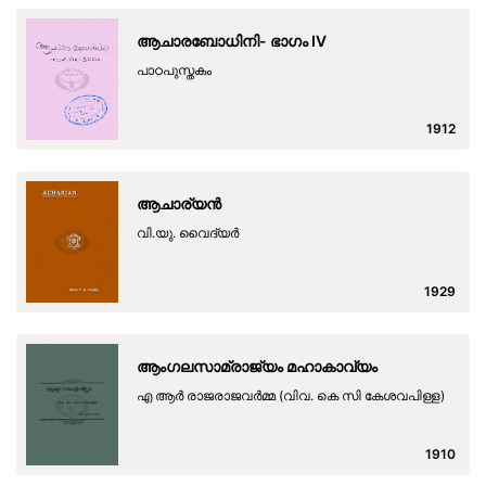
ആചാരബോധിനി- ഭാഗം IV
പാഠപുസ്തകം
1912
ആചാര്യൻ
വി.യു. വൈദ്യർ
1929
ആംഗലസാമ്രാജ്യം മഹാകാവ്യം
എ ആർ രാജരാജവർമ്മ (വിവ. കെ സി കേശവപിള്ള)
1910