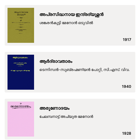
അപ്രസിദ്ധനായ ഇന്ദ്രദ്യുമ്നന്‍
ശങ്കരന്‍കുട്ടി മേനോന്‍ ഒടുവില്‍
1917
ആര്‍ദ്രാവതാരം
ടെന്നിസന്‍-സുബ്രഹ്മണ്യന്‍ പോറ്റി, സി.എസ്. വിവ.
1940
അരുണോദയം
ചേലമ്പനാട്ട് അച്യുത മേനോൻ
1928