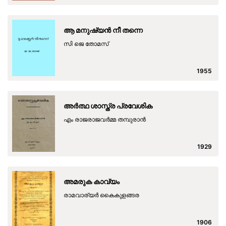
ആ മനുഷ്യൻ നീ തന്നെ
സി ജെ തോമസ്
1955
അർത്ഥ ശാസ്ത്ര പ്രവേശിക
എം രാജരാജവർമ്മ തമ്പുരാൻ
1929
അമരുക കാവ്യം
രാമവാര്യര്‍ കൈകുളങ്ങര
1906