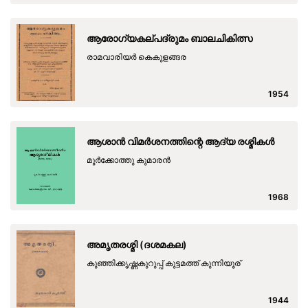
ആരോഗ്യകല്പദ്രുമം ബാലചികിത്സ
രാമവാരിയ‍ര്‍ കെകുളങ്ങര
1954
ആശാൻ വിമർശനത്തിന്റെ ആദ്യ രശ്മികൾ
മൂർക്കോത്തു കുമാരൻ
1968
അമൃതരശ്മി (ദശമകല)
കുഞ്ഞിക്കൃഷ്ണകുറുപ്പ് കുട്ടമത്ത് കുന്നിയൂര്
1944