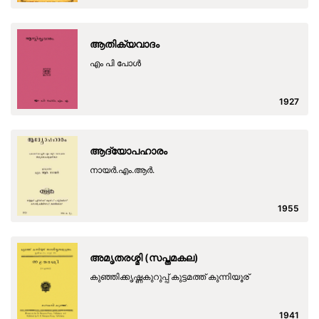
ആതിക്യവാദം
എം പി പോള്‍
1927
ആദ്യോപഹാരം
നായര്‍.എം.ആര്‍.
1955
അമൃതരശ്മി (സപ്തമകല)
കുഞ്ഞിക്കൃഷ്ണകുറുപ്പ് കുട്ടമത്ത് കുന്നിയൂര്
1941