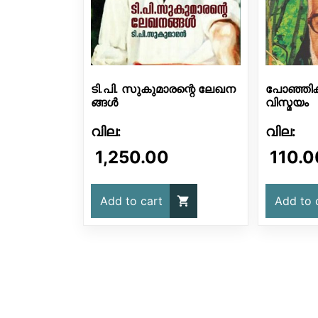
ടി.പി. സുകുമാരന്റെ ലേഖന
പോഞ്ഞിക
ങ്ങൾ
വിസ്മയം
1,250.00
110.0
Add to cart
Add to 