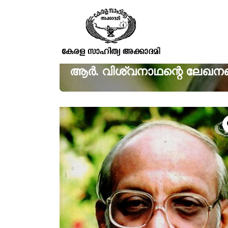
ആർ. വിശ്വനാഥന്റെ ലേഖന