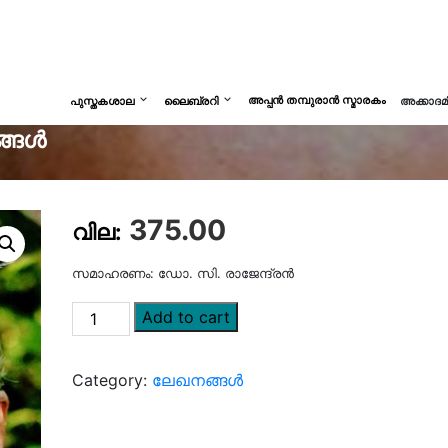
അപ്പൻ തമ്പുരാൻ സ്മാരകം
പുസ്തകശാല
ലൈബ്രറി
അക്കാദ
ങ്ങൾ
375.00
സമാഹരണം: ഡോ. സി. രാജേന്ദ്രൻ
Add to cart
Category:
ലേഖനങ്ങൾ