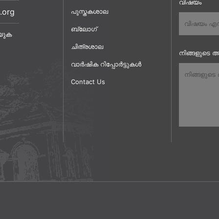
വിഷയം
.org
പുസ്തകശാല
ബ്ലോഗ്
യുക
ചിത്രശാല
നിങ്ങളുടെ അ
വാർഷിക റിപ്പോർട്ടുകൾ
Contact Us