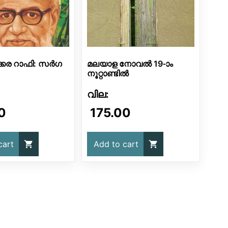
്കര റാഫി: സർഗ
മലയാള നോവൽ 19-ാം
നൂറ്റാണ്ടിൽ
0
175.00
cart
Add to cart