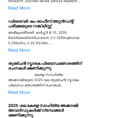
Research Journals Kerala Sahitya Akademi...
Read More
ഡ്രൈവർ-കം-ഓഫീസ് അറ്റൻഡന്റ്
പരീക്ഷയുടെ റാങ്ക് ലിസ്റ്റ്
അഭിമുഖതീയതി: മാർച്ച് 9 & 10, 2026
RankNameMarkISuneesh V.V.32IIShajikumar
S.26IIIJithu V.25.5IVJibin...
Read More
തുഞ്ചൻ സ്മാരക പ്രബന്ധമത്സരത്തിന്
രചനകൾ ക്ഷണിക്കുന്നു
കേരള സാഹിത്യ
അക്കാദമിയുടെ 2025-ലെ തുഞ്ചൻ സ്മാരക
പ്രബന്ധ മത്സരത്തിന് രചനകൾ...
Read More
2025-ലെ കേരള സാഹിത്യ അക്കാദമി
അവാർഡുകൾക്ക് ഗ്രന്ഥങ്ങൾ
ക്ഷണിക്കുന്നു.