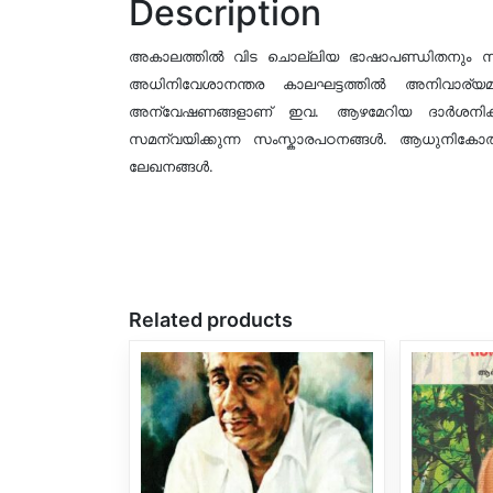
Description
അകാലത്തിൽ വിട ചൊല്ലിയ ഭാഷാപണ്ഡിതനും സാ
അധിനിവേശാനന്തര കാലഘട്ടത്തിൽ അനിവാര്യമായ 
അന്വേഷണങ്ങളാണ് ഇവ. ആഴമേറിയ ദാർശനിക ഉൾക
സമന്വയിക്കുന്ന സംസ്കാരപഠനങ്ങൾ. ആധുനികോത
ലേഖനങ്ങൾ.
Related products