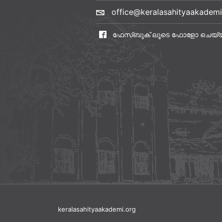
office@keralasahityaakademi
ഫേസ്ബുക് ലൂടെ ഫോളോ ചെയ്
keralasahityaakademi.org