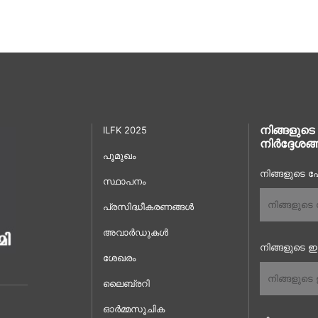
നിങ്ങളുടെ
ILFK 2025
നിർദ്ദേശങ്
പൂമുഖം
നിങ്ങളുടെ പേ
സ്ഥാപനം
പ്രസിദ്ധീകരണങ്ങൾ
അവാർഡുകൾ
നിങ്ങളുടെ 
ശേഖരം
ലൈബ്രറി
ഓർമ്മസൂചിക