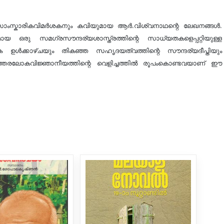
ംസ്കാരികവിമർശകനും കവിയുമായ ആർ.വിശ്വനാഥന്റെ ലേഖനങ്ങൾ.
ഒരു സമഗ്രസൗന്ദര്യശാസ്ത്രത്തിന്റെ സാധ്യതകളെപ്പറ്റിയുള്ള
്കാഴ്ചയും തികഞ്ഞ സഹൃദയത്വത്തിന്റെ സൗന്ദര്യദീപ്തിയും
്തരലോകവിജ്ഞാനീയത്തിന്റെ വെളിച്ചത്തിൽ രൂപംകൊണ്ടവയാണ് ഈ