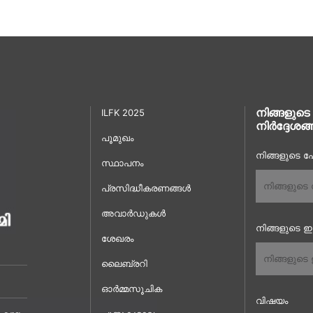
നിങ്ങളുടെ
ILFK 2025
നിർദ്ദേശങ്
പൂമുഖം
നിങ്ങളുടെ പേ
സ്ഥാപനം
പ്രസിദ്ധീകരണങ്ങൾ
അവാർഡുകൾ
നിങ്ങളുടെ 
ശേഖരം
ലൈബ്രറി
ഓർമ്മസൂചിക
വിഷയം