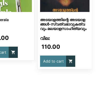
erala
അടയാളത്തിന്റെ അടയാള
ങ്ങൾ-സ്വത്വഭാവുകത്വ
വും മലയാളസാഹിത്യവും
.00
110.00
cart
Add to cart