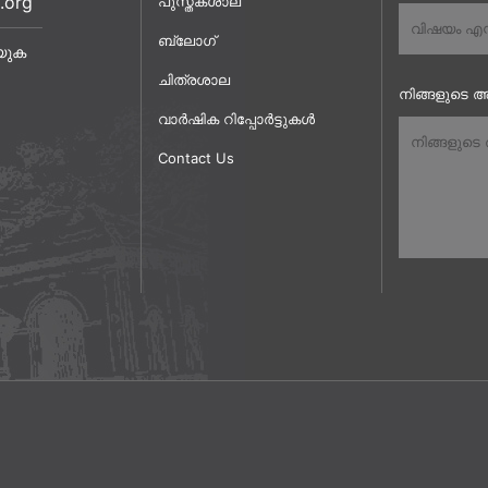
.org
പുസ്തകശാല
ബ്ലോഗ്
യുക
ചിത്രശാല
നിങ്ങളുടെ അ
വാർഷിക റിപ്പോർട്ടുകൾ
Contact Us