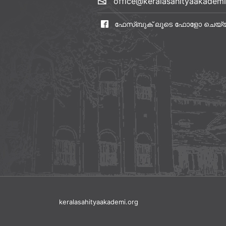
office@keralasahityaakademi
ഫേസ്ബുക് ലൂടെ ഫോളോ ചെയ്
keralasahityaakademi.org