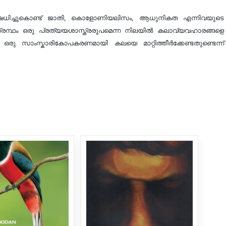
ിഷേധിച്ചുകൊണ്ട് ജാതി, കൊളോണിയലിസം, ആധുനികത എന്നിവയുടെ
 ഗ്രന്ഥം ഒരു പ്രത്യയശാസ്ത്രരൂപമെന്ന നിലയിൽ കലാവ്യവഹാരങ്ങളെ
ള ഒരു സാംസ്കാരികോപകരണമായി കലയെ മാറ്റിത്തീർക്കേണ്ടതുണ്ടെന്ന്