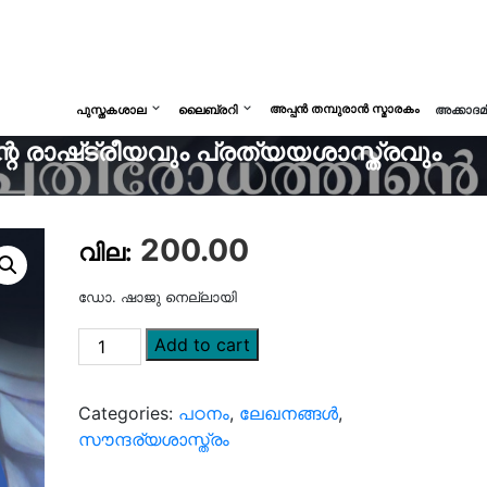
അപ്പൻ തമ്പുരാൻ സ്മാരകം
പുസ്തകശാല
ലൈബ്രറി
അക്കാദ
െ രാഷ്‌ട്രീയവും പ്രത്യയശാസ്ത്രവും
200.00
ഡോ. ഷാജു നെല്ലായി
Add to cart
Categories:
പഠനം
,
ലേഖനങ്ങൾ
,
സൗന്ദര്യശാസ്ത്രം