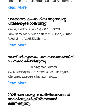
Research Journals Kerala Sahitya Akademi...
Read More
ഡ്രൈവർ-കം-ഓഫീസ് അറ്റൻഡന്റ്
പരീക്ഷയുടെ റാങ്ക് ലിസ്റ്റ്
അഭിമുഖതീയതി: മാർച്ച് 9 & 10, 2026
RankNameMarkISuneesh V.V.32IIShajikumar
S.26IIIJithu V.25.5IVJibin...
Read More
തുഞ്ചൻ സ്മാരക പ്രബന്ധമത്സരത്തിന്
രചനകൾ ക്ഷണിക്കുന്നു
കേരള സാഹിത്യ
അക്കാദമിയുടെ 2025-ലെ തുഞ്ചൻ സ്മാരക
പ്രബന്ധ മത്സരത്തിന് രചനകൾ...
Read More
2025-ലെ കേരള സാഹിത്യ അക്കാദമി
അവാർഡുകൾക്ക് ഗ്രന്ഥങ്ങൾ
ക്ഷണിക്കുന്നു.