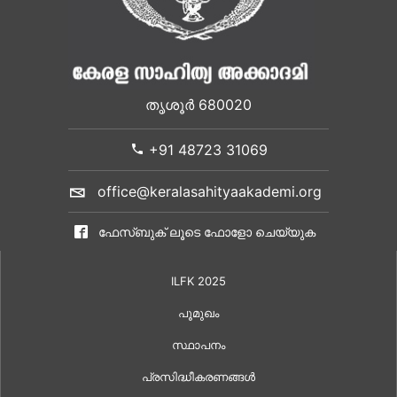
തൃശൂർ 680020
+91 48723 31069
office@keralasahityaakademi.org
ഫേസ്ബുക് ലൂടെ ഫോളോ ചെയ്യുക
ILFK 2025
പൂമുഖം
സ്ഥാപനം
പ്രസിദ്ധീകരണങ്ങൾ