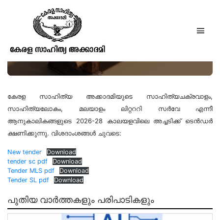
സാഹിത്യ അക്കാദമി
ആനുകാലികങ്ങളുടെ അച്ചടി
ടെൻഡർ
കേരള സാഹിത്യ അക്കാദമിയുടെ സാഹിത്യചക്രവാളം,
സാഹിത്യലോകം, മലയാളം ലിറ്റററി സർവേ എന്നീ
ആനുകാലികങ്ങളുടെ 2026-28 കാലയളവിലെ അച്ചടിക്ക് ടെൻഡർ
ക്ഷണിക്കുന്നു. വിശദാംശങ്ങൾ ചുവടെ:
New tender
Download
tender sc pdf
Download
Tender MLS pdf
Download
Tender SL pdf
Download
പുതിയ വാർത്തകളും പരിപാടികളും