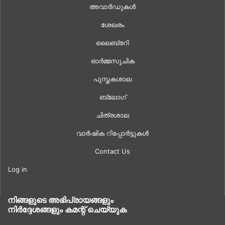
അവാർഡുകൾ
ശേഖരം
ലൈബ്രറി
ഓർമ്മസൂചിക
പുസ്തകശാല
ബ്ലോഗ്
ചിത്രശാല
വാർഷിക റിപ്പോർട്ടുകൾ
Contact Us
Log in
നിങ്ങളുടെ അഭിപ്രായങ്ങളും
നിർദ്ദേശങ്ങളും കമന്റ് ചെയ്യുക