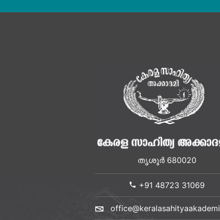
തൃശൂർ 680020
+91 48723 31069
office@keralasahityaakademi