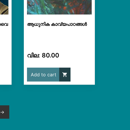
പാവൈ
ആധുനിക കാവ്യപാഠങ്ങൾ
80.00
Add to cart
→