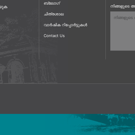
ബ്ലോഗ്
നിങ്ങളുടെ അ
യുക
ചിത്രശാല
വാർഷിക റിപ്പോർട്ടുകൾ
Contact Us