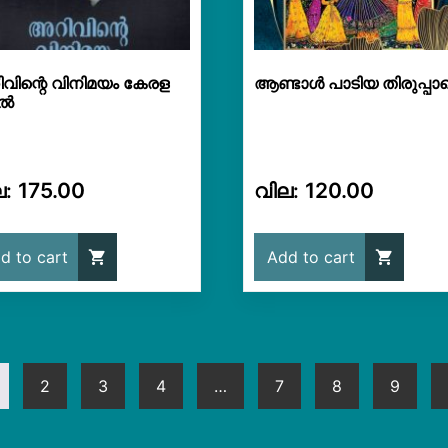
വിന്റെ വിനിമയം കേരള
ആണ്ടാള്‍ പാടിയ തിരുപ്
ിൽ
175.00
120.00
d to cart
Add to cart
2
3
4
…
7
8
9