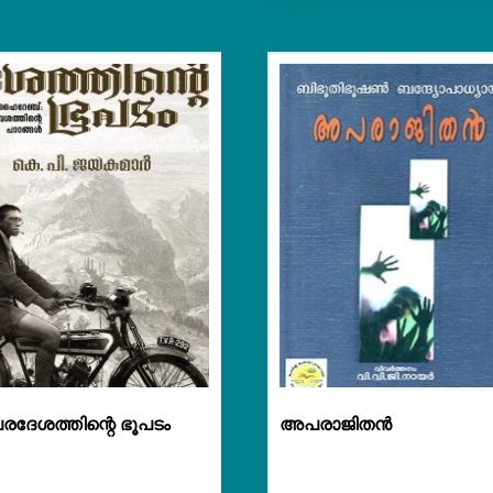
ദേശത്തിന്റെ ഭൂപടം
അപരാജിതൻ