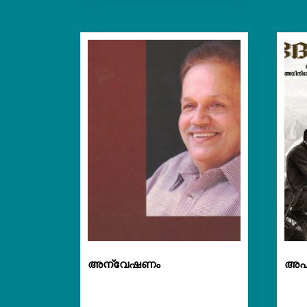
അന്വേഷണം
അപര