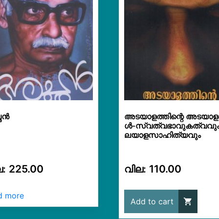
ഛൻ
അടയാളത്തിന്റെ അടയാള
ൾ-സ്വത്വഭാവുകത്വവും
ലയാളസാഹിത്യവും
225.00
110.00
d more
Add to cart