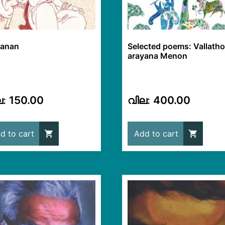
anan
Selected poems: Vallatho
arayana Menon
150.00
400.00
d to cart
Add to cart