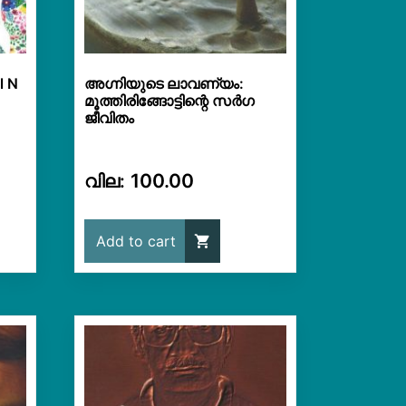
l N
അഗ്നിയുടെ ലാവണ്യം:
മൂത്തിരിങ്ങോട്ടിന്റെ സർഗ
ജീവിതം
100.00
Add to cart