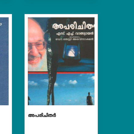
അപരിചിതർ