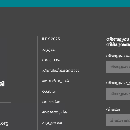
നിങ്ങളുടെ
ILFK 2025
നിർദ്ദേശങ്
പൂമുഖം
നിങ്ങളുടെ പേ
സ്ഥാപനം
പ്രസിദ്ധീകരണങ്ങൾ
അവാർഡുകൾ
നിങ്ങളുടെ 
ശേഖരം
ലൈബ്രറി
വിഷയം
ഓർമ്മസൂചിക
.org
പുസ്തകശാല