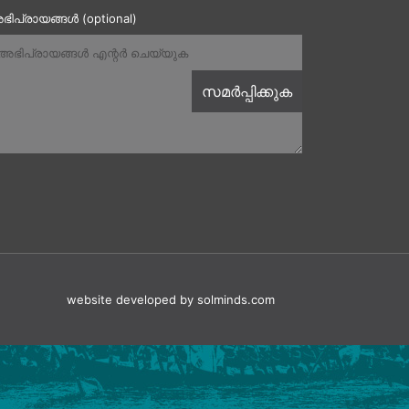
ഭിപ്രായങ്ങൾ (optional)
website developed
by solminds.com