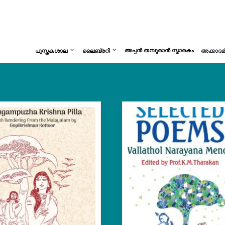
അപ്പൻ തമ്പുരാൻ സ്മാരകം
പുസ്തകശാല
ലൈബ്രറി
അക്കാദ