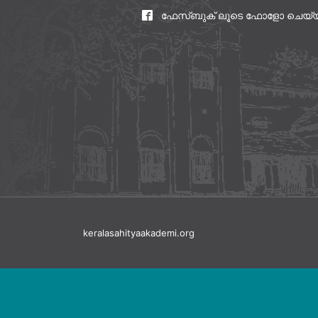
ഫേസ്ബുക് ലൂടെ ഫോളോ ചെയ്
keralasahityaakademi.org