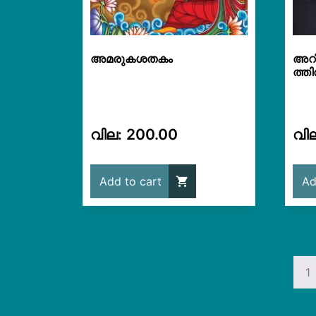
അമരുകശതകം
അറി
ത്ത
200.00
Add to cart
Ad
1