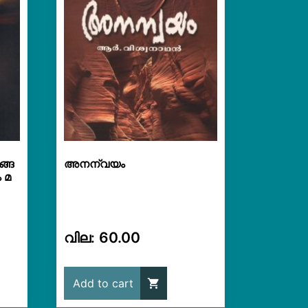
ങ്ങ
അനന്വയം
 മ
60.00
Add to cart