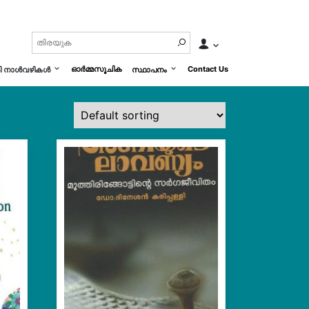
ഓർമ്മസൂചിക
Contact Us
മി നാൾവഴികൾ
സ്ഥാപനം