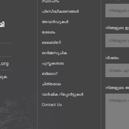
സ്ഥാപനം
പ്രസിദ്ധീകരണങ്ങൾ
അവാർഡുകൾ
നിങ്ങളുടെ 
ശേഖരം
ലൈബ്രറി
ഓർമ്മസൂചിക
വിഷയം
.org
പുസ്തകശാല
ബ്ലോഗ്
യുക
ചിത്രശാല
നിങ്ങളുടെ അ
വാർഷിക റിപ്പോർട്ടുകൾ
Contact Us