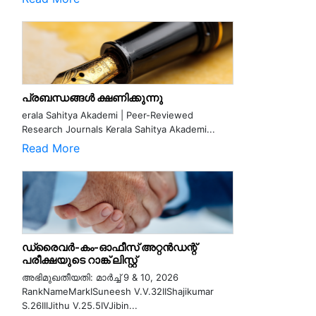
പ്രബന്ധങ്ങൾ ക്ഷണിക്കുന്നു
erala Sahitya Akademi | Peer-Reviewed
Research Journals Kerala Sahitya Akademi...
Read More
ഡ്രൈവർ-കം-ഓഫീസ് അറ്റൻഡന്റ്
പരീക്ഷയുടെ റാങ്ക് ലിസ്റ്റ്
അഭിമുഖതീയതി: മാർച്ച് 9 & 10, 2026
RankNameMarkISuneesh V.V.32IIShajikumar
S.26IIIJithu V.25.5IVJibin...