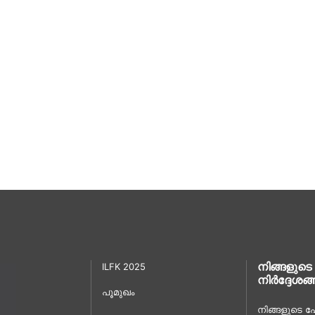
നിങ്ങളുടെ
ILFK 2025
നിർദ്ദേശങ്
പൂമുഖം
നിങ്ങളുടെ പേ