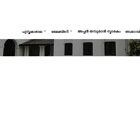
അപ്പൻ തമ്പുരാൻ സ്മാരകം
പുസ്തകശാല
ലൈബ്രറി
അക്കാദ