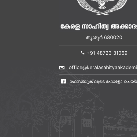
തൃശൂർ 680020
+91 48723 31069
office@keralasahityaakademi
ഫേസ്ബുക് ലൂടെ ഫോളോ ചെയ്