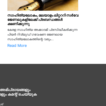
സാഹിത്യലോകം, മലയാളം ലിറ്റററി സർവേ
ജേണലുകളിലേക്ക് പ്രബന്ധങ്ങൾ
ക്ഷണിക്കുന്നു
കേരള സാഹിത്യ അക്കാദമി പ്രസിദ്ധീകരിക്കുന്ന
പിയര്‍ റിവ്യൂഡ് ഗവേഷണ ജേണലായ
സാഹിത്യലോകത്തിന്റെ വരും...
Read More
 അഭിപ്രായങ്ങളും
ങളും കമന്റ് ചെയ്യുക
ര്