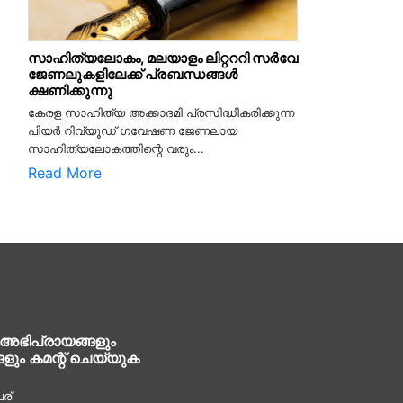
സാഹിത്യലോകം, മലയാളം ലിറ്റററി സർവേ
ജേണലുകളിലേക്ക് പ്രബന്ധങ്ങൾ
ക്ഷണിക്കുന്നു
കേരള സാഹിത്യ അക്കാദമി പ്രസിദ്ധീകരിക്കുന്ന
പിയര്‍ റിവ്യൂഡ് ഗവേഷണ ജേണലായ
സാഹിത്യലോകത്തിന്റെ വരും...
Read More
 അഭിപ്രായങ്ങളും
ങളും കമന്റ് ചെയ്യുക
ര്