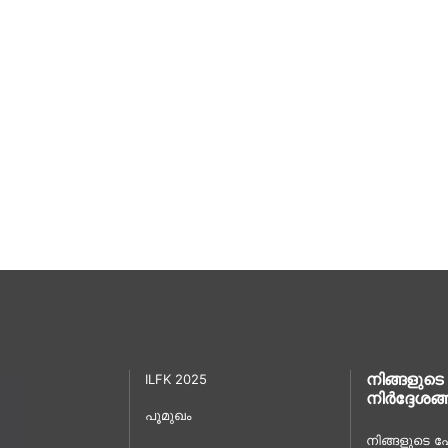
നിങ്ങളുടെ
ILFK 2025
നിർദ്ദേശങ്
പൂമുഖം
നിങ്ങളുടെ പേ