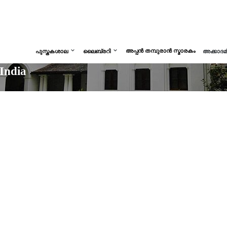
അപ്പൻ തമ്പുരാൻ സ്മാരകം
പുസ്തകശാല
ലൈബ്രറി
അക്കാദ
 India