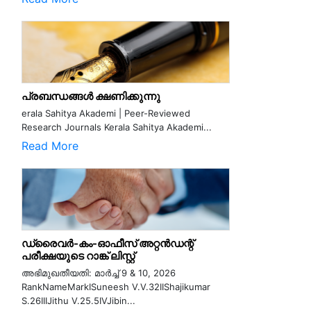
പ്രബന്ധങ്ങൾ ക്ഷണിക്കുന്നു
erala Sahitya Akademi | Peer-Reviewed
Research Journals Kerala Sahitya Akademi...
Read More
ഡ്രൈവർ-കം-ഓഫീസ് അറ്റൻഡന്റ്
പരീക്ഷയുടെ റാങ്ക് ലിസ്റ്റ്
അഭിമുഖതീയതി: മാർച്ച് 9 & 10, 2026
RankNameMarkISuneesh V.V.32IIShajikumar
S.26IIIJithu V.25.5IVJibin...