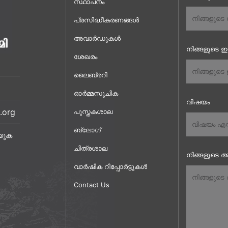
സ്ഥാപനം
പ്രസിദ്ധീകരണങ്ങൾ
അവാർഡുകൾ
നിങ്ങളുടെ 
ശേഖരം
ലൈബ്രറി
ഓർമ്മസൂചിക
വിഷയം
.org
പുസ്തകശാല
ബ്ലോഗ്
യുക
ചിത്രശാല
നിങ്ങളുടെ അ
വാർഷിക റിപ്പോർട്ടുകൾ
Contact Us