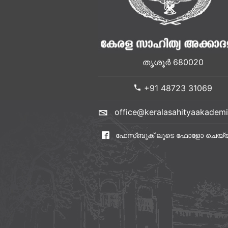
തൃശൂർ 680020
+91 48723 31069
office@keralasahityaakademi
ഫേസ്ബുക് ലൂടെ ഫോളോ ചെയ്