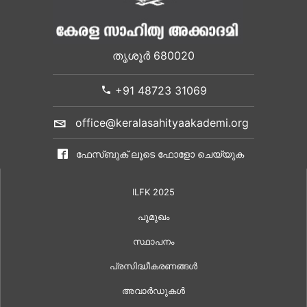
തൃശൂർ 680020
+91 48723 31069
office@keralasahityaakademi.org
ഫേസ്ബുക് ലൂടെ ഫോളോ ചെയ്യുക
ILFK 2025
പൂമുഖം
സ്ഥാപനം
പ്രസിദ്ധീകരണങ്ങൾ
അവാർഡുകൾ