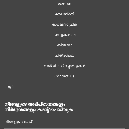
ശേഖരം
ലൈബ്രറി
ഓർമ്മസൂചിക
പുസ്തകശാല
ബ്ലോഗ്
ചിത്രശാല
വാർഷിക റിപ്പോർട്ടുകൾ
Contact Us
Log in
നിങ്ങളുടെ അഭിപ്രായങ്ങളും
നിർദ്ദേശങ്ങളും കമന്റ് ചെയ്യുക
നിങ്ങളുടെ പേര്