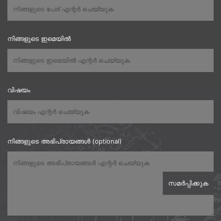
നിങ്ങളുടെ ഇമെയിൽ
വിഷയം
നിങ്ങളുടെ അഭിപ്രായങ്ങൾ (optional)