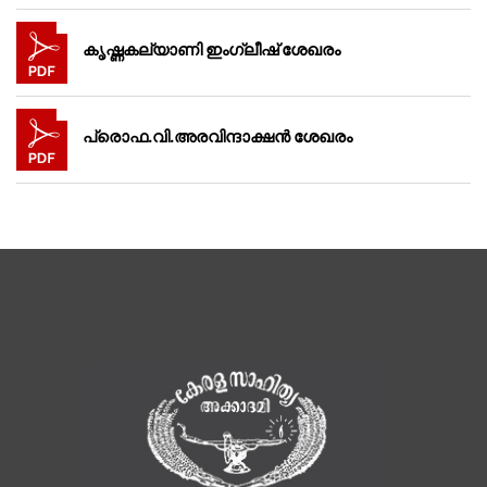
കൃഷ്ണകല്യാണി ഇംഗ്ലീഷ് ശേഖരം
പ്രൊഫ.വി.അരവിന്ദാക്ഷൻ ശേഖരം