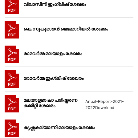
വിലാസിനി ഇംഗ്ലീഷ് ശേഖരം
കെ.സുകുമാരൻ മെമ്മോറിയൽ ശേഖരം
രാമവർമ്മ മലയാളം ശേഖരം
രാമവർമ്മ ഇംഗ്ലീഷ് ശേഖരം
മലയാളഭാഷാ പരിഷ്കരണ
Anual-Report-2021-
കമ്മിറ്റി ശേഖരം
2022Download
കൃഷ്ണകല്യാണി മലയാളം ശേഖരം