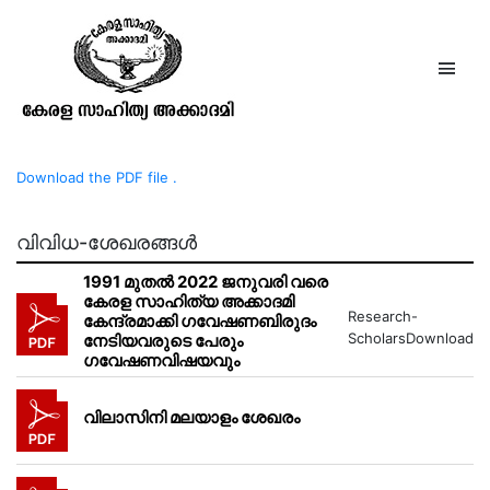
രാമവർമ്മ മലയാളം ശേഖരം
Download the PDF file .
വിവിധ-ശേഖരങ്ങൾ
1991 മുതൽ 2022 ജനുവരി വരെ
കേരള സാഹിത്യ അക്കാദമി
Research-
കേന്ദ്രമാക്കി ഗവേഷണബിരുദം
ScholarsDownload
നേടിയവരുടെ പേരും
ഗവേഷണവിഷയവും
വിലാസിനി മലയാളം ശേഖരം