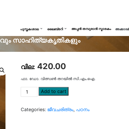
അപ്പൻ തമ്പുരാൻ സ്മാരകം
പുസ്തകശാല
ലൈബ്രറി
അക്കാദ
ിതവും സാഹിത്യകൃതികളും
420.00
ഫാ. ഡോ. വിത്സൺ തറയിൽ സി.എം.ഐ.
Add to cart
Categories:
ജീവചരിത്രം
,
പഠനം