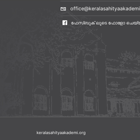
office@keralasahityaakademi
ഫേസ്ബുക് ലൂടെ ഫോളോ ചെയ്
keralasahityaakademi.org