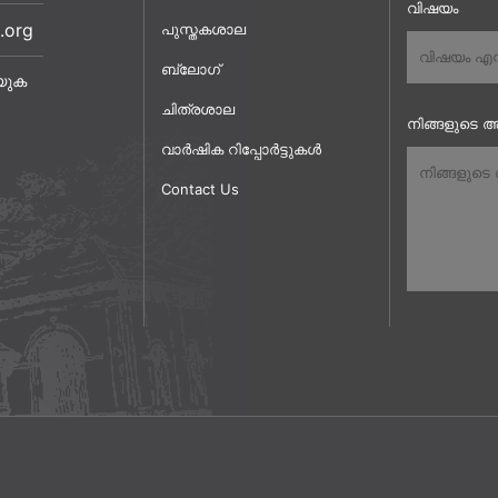
വിഷയം
.org
പുസ്തകശാല
ബ്ലോഗ്
യുക
ചിത്രശാല
നിങ്ങളുടെ അ
വാർഷിക റിപ്പോർട്ടുകൾ
Contact Us