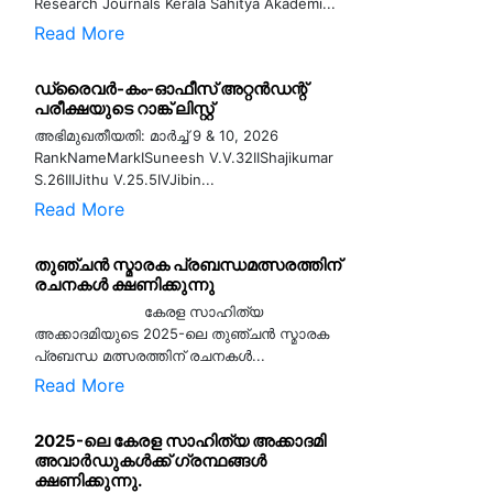
Research Journals Kerala Sahitya Akademi...
Read More
ഡ്രൈവർ-കം-ഓഫീസ് അറ്റൻഡന്റ്
പരീക്ഷയുടെ റാങ്ക് ലിസ്റ്റ്
അഭിമുഖതീയതി: മാർച്ച് 9 & 10, 2026
RankNameMarkISuneesh V.V.32IIShajikumar
S.26IIIJithu V.25.5IVJibin...
Read More
തുഞ്ചൻ സ്മാരക പ്രബന്ധമത്സരത്തിന്
രചനകൾ ക്ഷണിക്കുന്നു
കേരള സാഹിത്യ
അക്കാദമിയുടെ 2025-ലെ തുഞ്ചൻ സ്മാരക
പ്രബന്ധ മത്സരത്തിന് രചനകൾ...
Read More
2025-ലെ കേരള സാഹിത്യ അക്കാദമി
അവാർഡുകൾക്ക് ഗ്രന്ഥങ്ങൾ
ക്ഷണിക്കുന്നു.