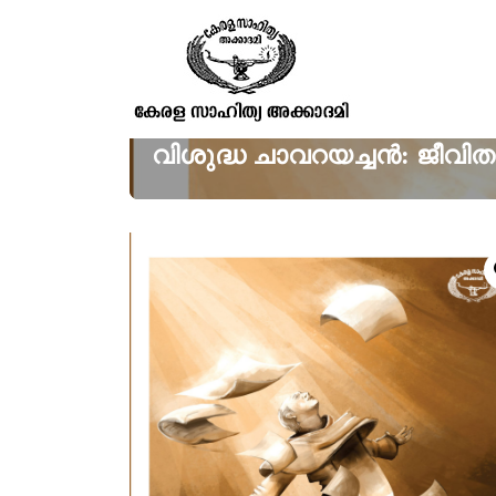
വിശുദ്ധ ചാവറയച്ചൻ: ജീവ