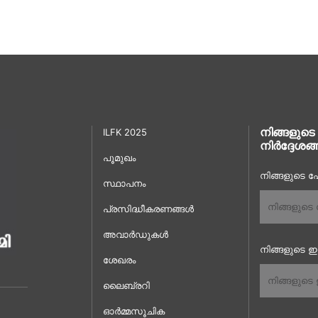
നിങ്ങളുടെ
ILFK 2025
നിർദ്ദേശങ്
പൂമുഖം
നിങ്ങളുടെ പേ
സ്ഥാപനം
പ്രസിദ്ധീകരണങ്ങൾ
അവാർഡുകൾ
നിങ്ങളുടെ 
ശേഖരം
ലൈബ്രറി
ഓർമ്മസൂചിക