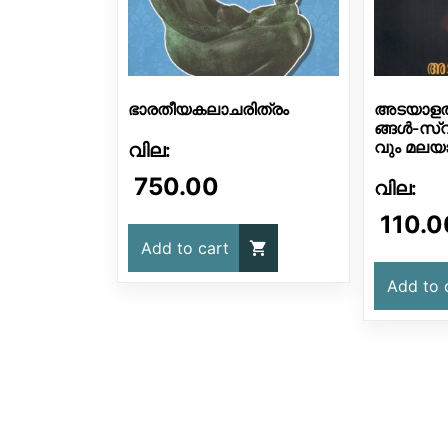
ഭാരതീയകലാചരിത്രം
അടയാളത്
ങ്ങൾ-സ്
വും മലയ
750.00
110.0
Add to cart
Add to 