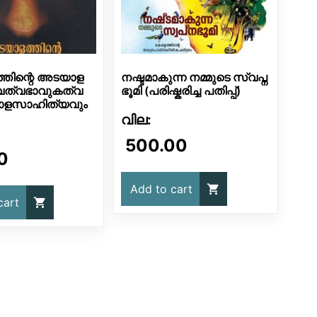
തിന്റെ അടയാള
നഷ്ടമാകുന്ന നമ്മുടെ സ്വപ്ന
വത്വഭാവുകത്വ
ഭൂമി (പരിഷ്കരിച്ച പതിപ്പ്)
ാളസാഹിത്യവും
500.00
0
Add to cart
cart