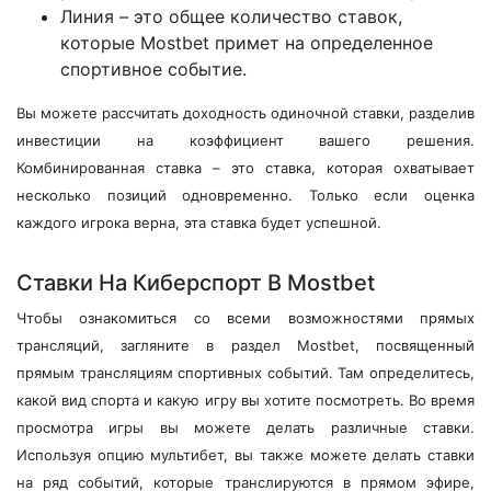
Линия – это общее количество ставок,
которые Mostbet примет на определенное
спортивное событие.
Вы можете рассчитать доходность одиночной ставки, разделив
инвестиции на коэффициент вашего решения.
Комбинированная ставка – это ставка, которая охватывает
несколько позиций одновременно. Только если оценка
каждого игрока верна, эта ставка будет успешной.
Ставки На Киберспорт В Mostbet
Чтобы ознакомиться со всеми возможностями прямых
трансляций, загляните в раздел Mostbet, посвященный
прямым трансляциям спортивных событий. Там определитесь,
какой вид спорта и какую игру вы хотите посмотреть. Во время
просмотра игры вы можете делать различные ставки.
Используя опцию мультибет, вы также можете делать ставки
на ряд событий, которые транслируются в прямом эфире,