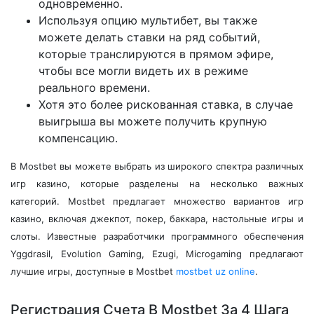
одновременно.
Используя опцию мультибет, вы также
можете делать ставки на ряд событий,
которые транслируются в прямом эфире,
чтобы все могли видеть их в режиме
реального времени.
Хотя это более рискованная ставка, в случае
выигрыша вы можете получить крупную
компенсацию.
В Mostbet вы можете выбрать из широкого спектра различных
игр казино, которые разделены на несколько важных
категорий. Mostbet предлагает множество вариантов игр
казино, включая джекпот, покер, баккара, настольные игры и
слоты. Известные разработчики программного обеспечения
Yggdrasil, Evolution Gaming, Ezugi, Microgaming предлагают
лучшие игры, доступные в Mostbet
mostbet uz online
.
Регистрация Счета В Mostbet За 4 Шага