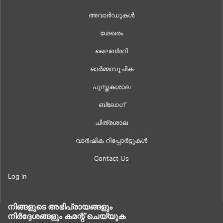
അവാർഡുകൾ
ശേഖരം
ലൈബ്രറി
ഓർമ്മസൂചിക
പുസ്തകശാല
ബ്ലോഗ്
ചിത്രശാല
വാർഷിക റിപ്പോർട്ടുകൾ
Contact Us
Log in
നിങ്ങളുടെ അഭിപ്രായങ്ങളും
നിർദ്ദേശങ്ങളും കമന്റ് ചെയ്യുക