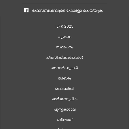
ഫേസ്ബുക് ലൂടെ ഫോളോ ചെയ്യുക
ILFK 2025
പൂമുഖം
സ്ഥാപനം
പ്രസിദ്ധീകരണങ്ങൾ
അവാർഡുകൾ
ശേഖരം
ലൈബ്രറി
ഓർമ്മസൂചിക
പുസ്തകശാല
ബ്ലോഗ്