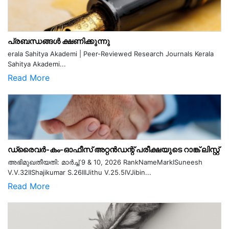
പ്രബന്ധങ്ങൾ ക്ഷണിക്കുന്നു
erala Sahitya Akademi | Peer-Reviewed Research Journals Kerala
Sahitya Akademi...
Read More
ഡ്രൈവർ-കം-ഓഫീസ് അറ്റൻഡന്റ് പരീക്ഷയുടെ റാങ്ക് ലിസ്റ്റ്
അഭിമുഖതീയതി: മാർച്ച് 9 & 10, 2026 RankNameMarkISuneesh
V.V.32IIShajikumar S.26IIIJithu V.25.5IVJibin...
Read More