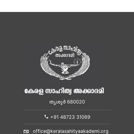
തൃശൂർ 680020
+91 48723 31069
office@keralasahityaakademi.org