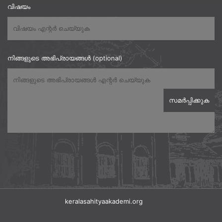
വിഷയം
നിങ്ങളുടെ അഭിപ്രായങ്ങൾ (optional)
keralasahityaakademi.org