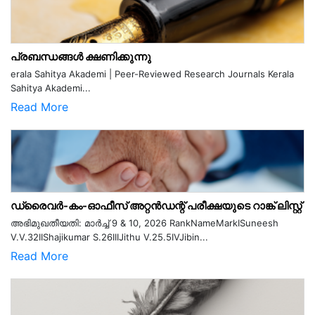
പ്രബന്ധങ്ങൾ ക്ഷണിക്കുന്നു
erala Sahitya Akademi | Peer-Reviewed Research Journals Kerala
Sahitya Akademi...
Read More
ഡ്രൈവർ-കം-ഓഫീസ് അറ്റൻഡന്റ് പരീക്ഷയുടെ റാങ്ക് ലിസ്റ്റ്
അഭിമുഖതീയതി: മാർച്ച് 9 & 10, 2026 RankNameMarkISuneesh
V.V.32IIShajikumar S.26IIIJithu V.25.5IVJibin...
Read More