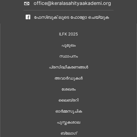
office@keralasahityaakademi.org
ഫേസ്ബുക് ലൂടെ ഫോളോ ചെയ്യുക
ILFK 2025
പൂമുഖം
സ്ഥാപനം
പ്രസിദ്ധീകരണങ്ങൾ
അവാർഡുകൾ
ശേഖരം
ലൈബ്രറി
ഓർമ്മസൂചിക
പുസ്തകശാല
ബ്ലോഗ്