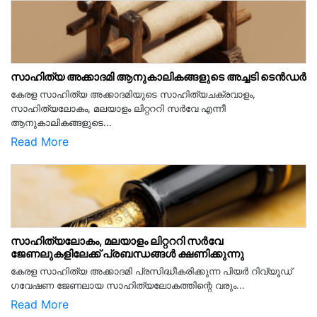
സാഹിത്യ അക്കാദമി ആനുകാലികങ്ങളുടെ അച്ചടി ടെൻഡർ
കേരള സാഹിത്യ അക്കാദമിയുടെ സാഹിത്യചക്രവാളം,
സാഹിത്യലോകം, മലയാളം ലിറ്റററി സർവേ എന്നീ
ആനുകാലികങ്ങളുടെ...
Read More
സാഹിത്യലോകം, മലയാളം ലിറ്റററി സർവേ
ജേണലുകളിലേക്ക് പ്രബന്ധങ്ങൾ ക്ഷണിക്കുന്നു
കേരള സാഹിത്യ അക്കാദമി പ്രസിദ്ധീകരിക്കുന്ന പിയര്‍ റിവ്യൂഡ്
ഗവേഷണ ജേണലായ സാഹിത്യലോകത്തിന്റെ വരും...
Read More