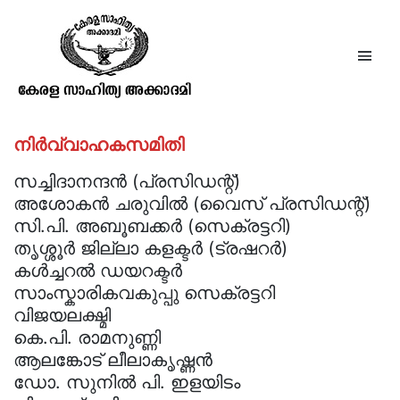
ഭരണസമിതി
നിർവ്വാഹകസമിതി
സച്ചിദാനന്ദൻ (പ്രസിഡന്റ്)
അശോകൻ ചരുവിൽ (വൈസ് പ്രസിഡന്റ്)
സി.പി. അബൂബക്കർ (സെക്രട്ടറി)
തൃശ്ശൂർ ജില്ലാ കളക്ടർ (ട്രഷറർ)
കൾച്ചറൽ ഡയറക്ടർ
സാംസ്കാരികവകുപ്പു സെക്രട്ടറി
വിജയലക്ഷ്മി
കെ.പി. രാമനുണ്ണി
ആലങ്കോട് ലീലാകൃഷ്ണൻ
ഡോ. സുനിൽ പി. ഇളയിടം