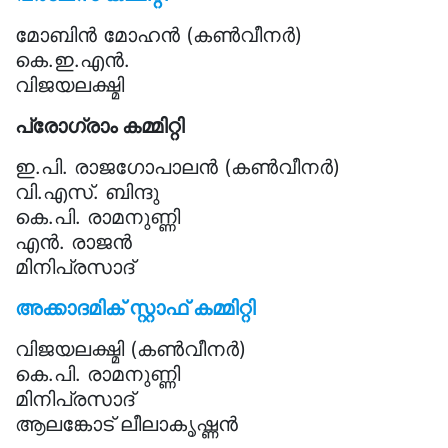
മോബിൻ മോഹൻ (കൺവീനർ)
കെ.ഇ.എൻ.
വിജയലക്ഷ്മി
പ്രോഗ്രാം കമ്മിറ്റി
ഇ.പി. രാജഗോപാലൻ (കൺവീനർ)
വി.എസ്. ബിന്ദു
കെ.പി. രാമനുണ്ണി
എൻ. രാജൻ
മിനിപ്രസാദ്
അക്കാദമിക് സ്റ്റാഫ് കമ്മിറ്റി
വിജയലക്ഷ്മി (കൺവീനർ)
കെ.പി. രാമനുണ്ണി
മിനിപ്രസാദ്
ആലങ്കോട് ലീലാകൃഷ്ണൻ