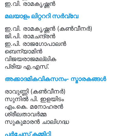
ഇ.വി. രാമകൃഷ്ണൻ
മലയാളം ലിറ്റററി സർവ്വേ
ഇ.വി. രാമകൃഷ്ണൻ (കൺവീനർ)
ജി.പി. രാമചന്ദ്രൻ
ഇ.പി. രാജഗോപാലൻ
ബെന്യാമിൻ
വിജയരാജമല്ലിക
പ്രിയ എ.എസ്.
അക്കാദമികവികസനം- സ്മാരകങ്ങൾ
രാവുണ്ണി (കൺവീനർ)
സുനിൽ പി. ഇളയിടം
എം.കെ. മനോഹരൻ
ശ്രീലതാവർമ്മ
സുകുമാരൻ ചാലിഗദ്ധ
പർചേസ് കമ്മിറ്റി