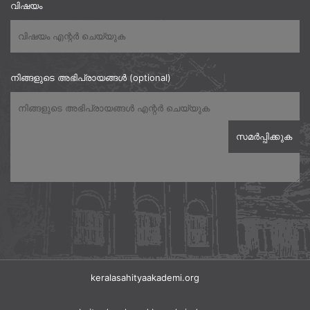
വിഷയം
നിങ്ങളുടെ അഭിപ്രായങ്ങൾ (optional)
keralasahityaakademi.org