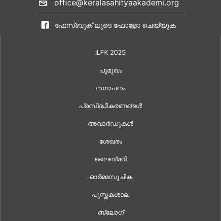
office@keralasahityaakademi.org
ഫേസ്ബുക് ലൂടെ ഫോളോ ചെയ്യുക
ILFK 2025
പൂമുഖം
സ്ഥാപനം
പ്രസിദ്ധീകരണങ്ങൾ
അവാർഡുകൾ
ശേഖരം
ലൈബ്രറി
ഓർമ്മസൂചിക
പുസ്തകശാല
ബ്ലോഗ്