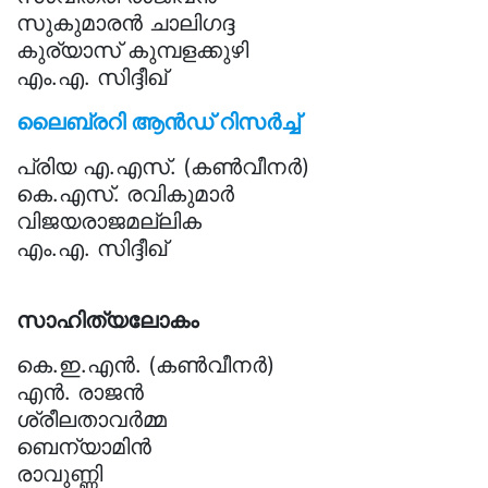
സുകുമാരൻ ചാലിഗദ്ദ
കുര്യാസ് കുമ്പളക്കുഴി
എം.എ. സിദ്ദീഖ്
ലൈബ്രറി ആൻഡ് റിസർച്ച്
പ്രിയ എ.എസ്. (കൺവീനർ)
കെ.എസ്. രവികുമാർ
വിജയരാജമല്ലിക
എം.എ. സിദ്ദീഖ്
സാഹിത്യലോകം
കെ.ഇ.എൻ. (കൺവീനർ)
എൻ. രാജൻ
ശ്രീലതാവർമ്മ
ബെന്യാമിൻ
രാവുണ്ണി