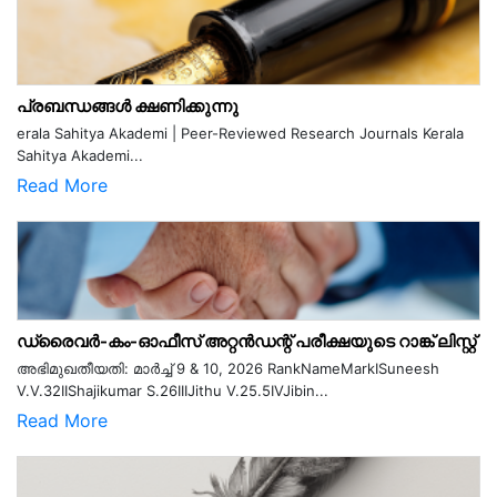
പ്രബന്ധങ്ങൾ ക്ഷണിക്കുന്നു
erala Sahitya Akademi | Peer-Reviewed Research Journals Kerala
Sahitya Akademi...
Read More
ഡ്രൈവർ-കം-ഓഫീസ് അറ്റൻഡന്റ് പരീക്ഷയുടെ റാങ്ക് ലിസ്റ്റ്
അഭിമുഖതീയതി: മാർച്ച് 9 & 10, 2026 RankNameMarkISuneesh
V.V.32IIShajikumar S.26IIIJithu V.25.5IVJibin...
Read More