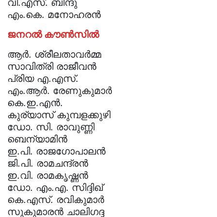
വി.എസ്. ബിന്ദു
എം.കെ. മനോഹരൻ
ജനറൽ കൗൺസിൽ
ആർ. ശ്രീലതാവർമ്മ
സാവിത്രി രാജീവൻ
പ്രിയ എ.എസ്.
എം.ആര്‍. രേണുകുമാര്‍
കെ.ഇ.എൻ.
കുര്യാസ് കുമ്പളക്കുഴി
ഡോ. സി. രാവുണ്ണി
ബെന്യാമിൻ
ഇ.പി. രാജഗോപാലൻ
ജി.പി. രാമചന്ദ്രൻ
ഇ.വി. രാമകൃഷ്ണൻ
ഡോ. എം.എ. സിദ്ദിഖ്
കെ.എസ്. രവികുമാർ
സുകുമാരൻ ചാലിഗദ്ദ