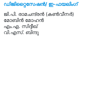
ഡിജിറ്റൈസേഷൻ/ ഇ-ഫയലിംഗ്
ജി.പി. രാമചന്ദ്രൻ (കൺവീനർ)
മോബിൻ മോഹൻ
എം.എ. സിദ്ദീഖ്
വി.എസ്. ബിന്ദു