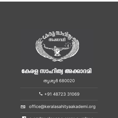
തൃശൂർ 680020
+91 48723 31069
office@keralasahityaakademi.org