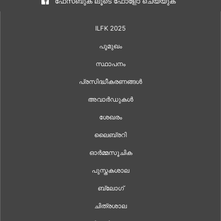
ഫേസ്ബുക് ലൂടെ ഫോളോ ചെയ്യുക
ILFK 2025
പൂമുഖം
സ്ഥാപനം
പ്രസിദ്ധീകരണങ്ങൾ
അവാർഡുകൾ
ശേഖരം
ലൈബ്രറി
ഓർമ്മസൂചിക
പുസ്തകശാല
ബ്ലോഗ്
ചിത്രശാല