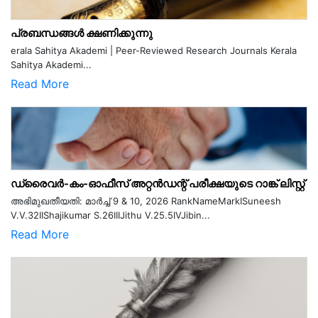
പ്രബന്ധങ്ങൾ ക്ഷണിക്കുന്നു
erala Sahitya Akademi | Peer-Reviewed Research Journals Kerala
Sahitya Akademi...
Read More
ഡ്രൈവർ-കം-ഓഫീസ് അറ്റൻഡന്റ് പരീക്ഷയുടെ റാങ്ക് ലിസ്റ്റ്
അഭിമുഖതീയതി: മാർച്ച് 9 & 10, 2026 RankNameMarkISuneesh
V.V.32IIShajikumar S.26IIIJithu V.25.5IVJibin...
Read More