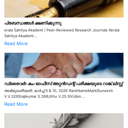
പ്രബന്ധങ്ങൾ ക്ഷണിക്കുന്നു
erala Sahitya Akademi | Peer-Reviewed Research Journals Kerala
Sahitya Akademi...
Read More
ഡ്രൈവർ-കം-ഓഫീസ് അറ്റൻഡന്റ് പരീക്ഷയുടെ റാങ്ക് ലിസ്റ്റ്
അഭിമുഖതീയതി: മാർച്ച് 9 & 10, 2026 RankNameMarkISuneesh
V.V.32IIShajikumar S.26IIIJithu V.25.5IVJibin...
Read More