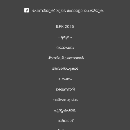
ഫേസ്ബുക് ലൂടെ ഫോളോ ചെയ്യുക
ILFK 2025
പൂമുഖം
സ്ഥാപനം
പ്രസിദ്ധീകരണങ്ങൾ
അവാർഡുകൾ
ശേഖരം
ലൈബ്രറി
ഓർമ്മസൂചിക
പുസ്തകശാല
ബ്ലോഗ്