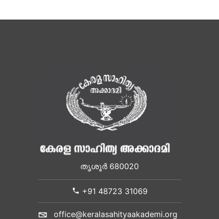
തൃശൂർ 680020
+91 48723 31069
office@keralasahityaakademi.org