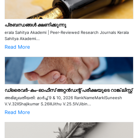
പ്രബന്ധങ്ങൾ ക്ഷണിക്കുന്നു
erala Sahitya Akademi | Peer-Reviewed Research Journals Kerala
Sahitya Akademi...
Read More
ഡ്രൈവർ-കം-ഓഫീസ് അറ്റൻഡന്റ് പരീക്ഷയുടെ റാങ്ക് ലിസ്റ്റ്
അഭിമുഖതീയതി: മാർച്ച് 9 & 10, 2026 RankNameMarkISuneesh
V.V.32IIShajikumar S.26IIIJithu V.25.5IVJibin...
Read More