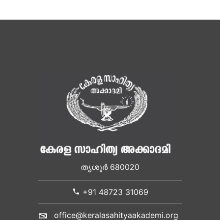
തൃശൂർ 680020
+91 48723 31069
office@keralasahityaakademi.org