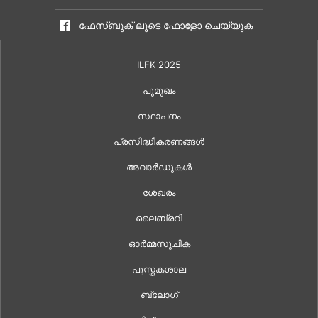
ഫേസ്ബുക് ലൂടെ ഫോളോ ചെയ്യുക
ILFK 2025
പൂമുഖം
സ്ഥാപനം
പ്രസിദ്ധീകരണങ്ങൾ
അവാർഡുകൾ
ശേഖരം
ലൈബ്രറി
ഓർമ്മസൂചിക
പുസ്തകശാല
ബ്ലോഗ്