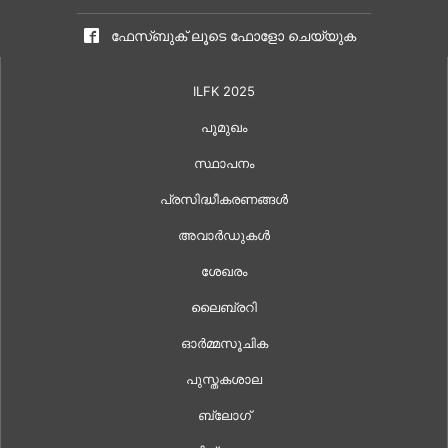
ഫേസ്ബുക് ലൂടെ ഫോളോ ചെയ്യുക
ILFK 2025
പൂമുഖം
സ്ഥാപനം
പ്രസിദ്ധീകരണങ്ങൾ
അവാർഡുകൾ
ശേഖരം
ലൈബ്രറി
ഓർമ്മസൂചിക
പുസ്തകശാല
ബ്ലോഗ്