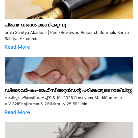
പ്രബന്ധങ്ങൾ ക്ഷണിക്കുന്നു
erala Sahitya Akademi | Peer-Reviewed Research Journals Kerala
Sahitya Akademi...
Read More
ഡ്രൈവർ-കം-ഓഫീസ് അറ്റൻഡന്റ് പരീക്ഷയുടെ റാങ്ക് ലിസ്റ്റ്
അഭിമുഖതീയതി: മാർച്ച് 9 & 10, 2026 RankNameMarkISuneesh
V.V.32IIShajikumar S.26IIIJithu V.25.5IVJibin...
Read More