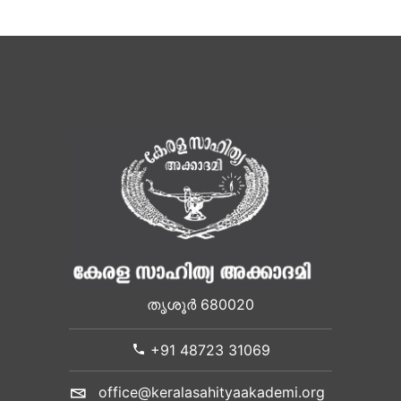
തൃശൂർ 680020
+91 48723 31069
office@keralasahityaakademi.org