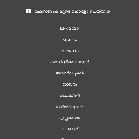
ഫേസ്ബുക് ലൂടെ ഫോളോ ചെയ്യുക
ILFK 2025
പൂമുഖം
സ്ഥാപനം
പ്രസിദ്ധീകരണങ്ങൾ
അവാർഡുകൾ
ശേഖരം
ലൈബ്രറി
ഓർമ്മസൂചിക
പുസ്തകശാല
ബ്ലോഗ്