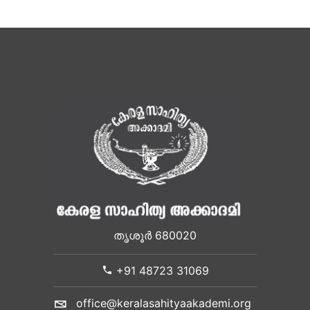
തൃശൂർ 680020
+91 48723 31069
office@keralasahityaakademi.org