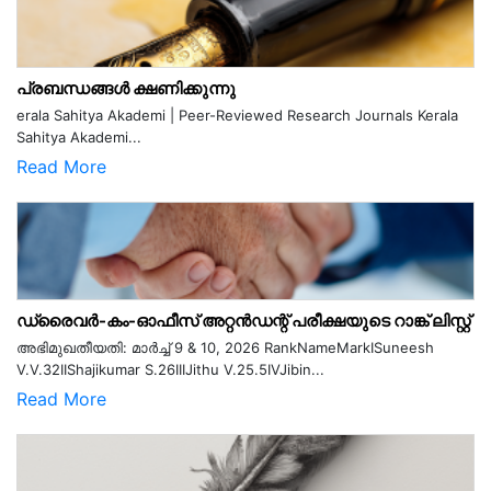
പ്രബന്ധങ്ങൾ ക്ഷണിക്കുന്നു
erala Sahitya Akademi | Peer-Reviewed Research Journals Kerala
Sahitya Akademi...
Read More
ഡ്രൈവർ-കം-ഓഫീസ് അറ്റൻഡന്റ് പരീക്ഷയുടെ റാങ്ക് ലിസ്റ്റ്
അഭിമുഖതീയതി: മാർച്ച് 9 & 10, 2026 RankNameMarkISuneesh
V.V.32IIShajikumar S.26IIIJithu V.25.5IVJibin...
Read More