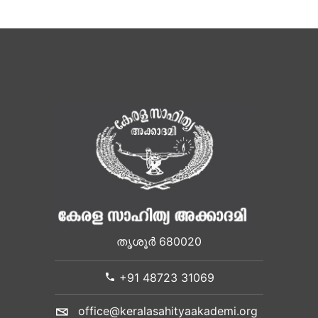
തൃശൂർ 680020
+91 48723 31069
office@keralasahityaakademi.org