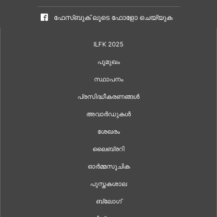
ഫേസ്ബുക് ലൂടെ ഫോളോ ചെയ്യുക
ILFK 2025
പൂമുഖം
സ്ഥാപനം
പ്രസിദ്ധീകരണങ്ങൾ
അവാർഡുകൾ
ശേഖരം
ലൈബ്രറി
ഓർമ്മസൂചിക
പുസ്തകശാല
ബ്ലോഗ്