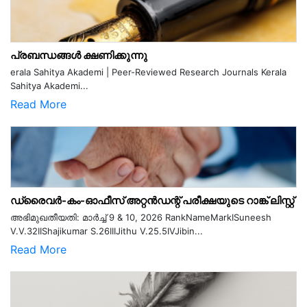
പ്രബന്ധങ്ങൾ ക്ഷണിക്കുന്നു
erala Sahitya Akademi | Peer-Reviewed Research Journals Kerala
Sahitya Akademi...
Read More
ഡ്രൈവർ-കം-ഓഫീസ് അറ്റൻഡന്റ് പരീക്ഷയുടെ റാങ്ക് ലിസ്റ്റ്
അഭിമുഖതീയതി: മാർച്ച് 9 & 10, 2026 RankNameMarkISuneesh
V.V.32IIShajikumar S.26IIIJithu V.25.5IVJibin...
Read More