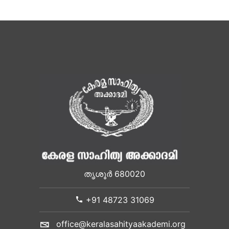
തൃശൂർ 680020
+91 48723 31069
office@keralasahityaakademi.org