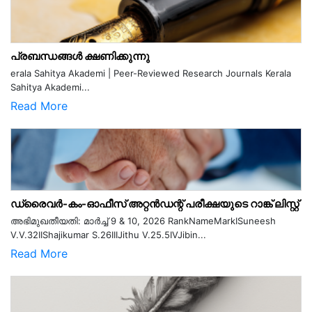
പ്രബന്ധങ്ങൾ ക്ഷണിക്കുന്നു
erala Sahitya Akademi | Peer-Reviewed Research Journals Kerala
Sahitya Akademi...
Read More
ഡ്രൈവർ-കം-ഓഫീസ് അറ്റൻഡന്റ് പരീക്ഷയുടെ റാങ്ക് ലിസ്റ്റ്
അഭിമുഖതീയതി: മാർച്ച് 9 & 10, 2026 RankNameMarkISuneesh
V.V.32IIShajikumar S.26IIIJithu V.25.5IVJibin...
Read More