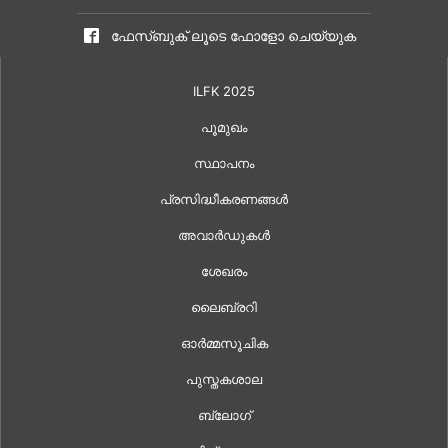
ഫേസ്ബുക് ലൂടെ ഫോളോ ചെയ്യുക
ILFK 2025
പൂമുഖം
സ്ഥാപനം
പ്രസിദ്ധീകരണങ്ങൾ
അവാർഡുകൾ
ശേഖരം
ലൈബ്രറി
ഓർമ്മസൂചിക
പുസ്തകശാല
ബ്ലോഗ്