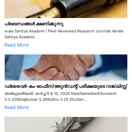
പ്രബന്ധങ്ങൾ ക്ഷണിക്കുന്നു
erala Sahitya Akademi | Peer-Reviewed Research Journals Kerala
Sahitya Akademi...
Read More
ഡ്രൈവർ-കം-ഓഫീസ് അറ്റൻഡന്റ് പരീക്ഷയുടെ റാങ്ക് ലിസ്റ്റ്
അഭിമുഖതീയതി: മാർച്ച് 9 & 10, 2026 RankNameMarkISuneesh
V.V.32IIShajikumar S.26IIIJithu V.25.5IVJibin...
Read More