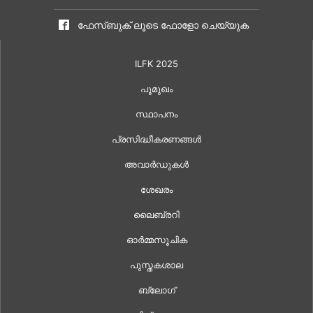
ഫേസ്ബുക് ലൂടെ ഫോളോ ചെയ്യുക
ILFK 2025
പൂമുഖം
സ്ഥാപനം
പ്രസിദ്ധീകരണങ്ങൾ
അവാർഡുകൾ
ശേഖരം
ലൈബ്രറി
ഓർമ്മസൂചിക
പുസ്തകശാല
ബ്ലോഗ്