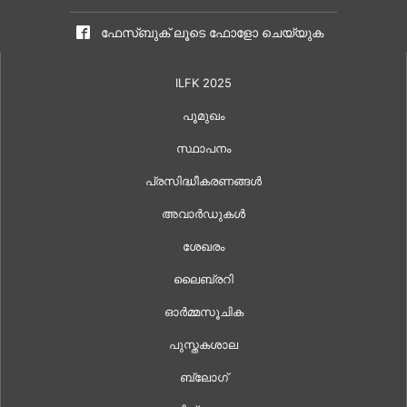
ഫേസ്ബുക് ലൂടെ ഫോളോ ചെയ്യുക
ILFK 2025
പൂമുഖം
സ്ഥാപനം
പ്രസിദ്ധീകരണങ്ങൾ
അവാർഡുകൾ
ശേഖരം
ലൈബ്രറി
ഓർമ്മസൂചിക
പുസ്തകശാല
ബ്ലോഗ്