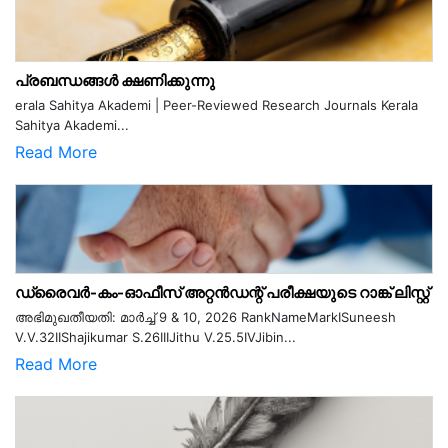
പ്രബന്ധങ്ങൾ ക്ഷണിക്കുന്നു
erala Sahitya Akademi | Peer-Reviewed Research Journals Kerala
Sahitya Akademi...
Read More
ഡ്രൈവർ-കം-ഓഫീസ് അറ്റൻഡന്റ് പരീക്ഷയുടെ റാങ്ക് ലിസ്റ്റ്
അഭിമുഖതീയതി: മാർച്ച് 9 & 10, 2026 RankNameMarkISuneesh
V.V.32IIShajikumar S.26IIIJithu V.25.5IVJibin...
Read More