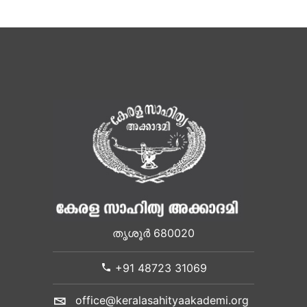
തൃശൂർ 680020
+91 48723 31069
office@keralasahityaakademi.org