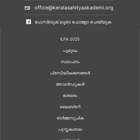
office@keralasahityaakademi.org
ഫേസ്ബുക് ലൂടെ ഫോളോ ചെയ്യുക
ILFK 2025
പൂമുഖം
സ്ഥാപനം
പ്രസിദ്ധീകരണങ്ങൾ
അവാർഡുകൾ
ശേഖരം
ലൈബ്രറി
ഓർമ്മസൂചിക
പുസ്തകശാല