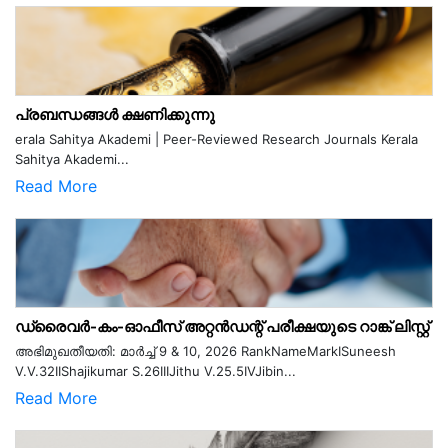
പ്രബന്ധങ്ങൾ ക്ഷണിക്കുന്നു
erala Sahitya Akademi | Peer-Reviewed Research Journals Kerala
Sahitya Akademi...
Read More
ഡ്രൈവർ-കം-ഓഫീസ് അറ്റൻഡന്റ് പരീക്ഷയുടെ റാങ്ക് ലിസ്റ്റ്
അഭിമുഖതീയതി: മാർച്ച് 9 & 10, 2026 RankNameMarkISuneesh
V.V.32IIShajikumar S.26IIIJithu V.25.5IVJibin...
Read More