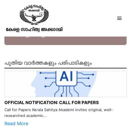
History of Tinnevelly, (from the
earliest period to its cession to the
English government in A.D.1801
പുതിയ വാർത്തകളും പരിപാടികളും
OFFICIAL NOTIFICATION: CALL FOR PAPERS
Call for Papers Kerala Sahitya Akademi invites original, well-
researched academic...
Read More