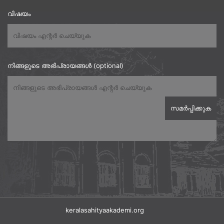
വിഷയം
നിങ്ങളുടെ അഭിപ്രായങ്ങൾ (optional)
keralasahityaakademi.org