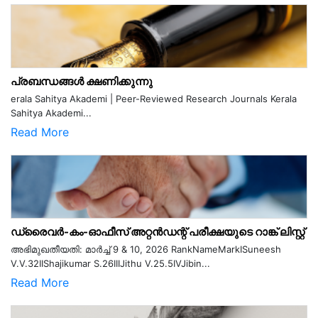
പ്രബന്ധങ്ങൾ ക്ഷണിക്കുന്നു
erala Sahitya Akademi | Peer-Reviewed Research Journals Kerala
Sahitya Akademi...
Read More
ഡ്രൈവർ-കം-ഓഫീസ് അറ്റൻഡന്റ് പരീക്ഷയുടെ റാങ്ക് ലിസ്റ്റ്
അഭിമുഖതീയതി: മാർച്ച് 9 & 10, 2026 RankNameMarkISuneesh
V.V.32IIShajikumar S.26IIIJithu V.25.5IVJibin...
Read More