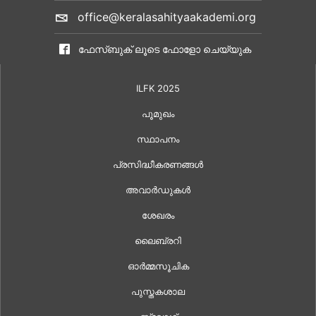
office@keralasahityaakademi.org
ഫേസ്ബുക് ലൂടെ ഫോളോ ചെയ്യുക
ILFK 2025
പൂമുഖം
സ്ഥാപനം
പ്രസിദ്ധീകരണങ്ങൾ
അവാർഡുകൾ
ശേഖരം
ലൈബ്രറി
ഓർമ്മസൂചിക
പുസ്തകശാല