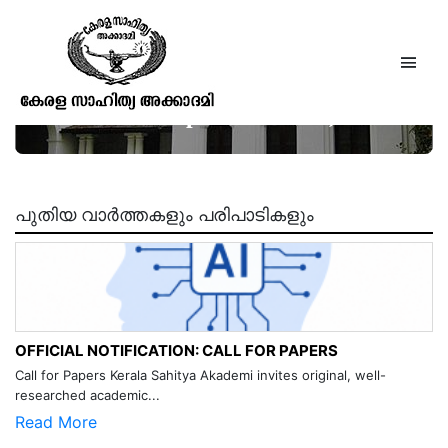
Gaewad’s Oriental Series, Vol.
LXXVII ,
Trisastisalakapurusacaritra, Vol. II
പുതിയ വാർത്തകളും പരിപാടികളും
OFFICIAL NOTIFICATION: CALL FOR PAPERS
Call for Papers Kerala Sahitya Akademi invites original, well-
researched academic...
Read More