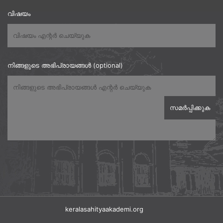
വിഷയം
നിങ്ങളുടെ അഭിപ്രായങ്ങൾ (optional)
keralasahityaakademi.org