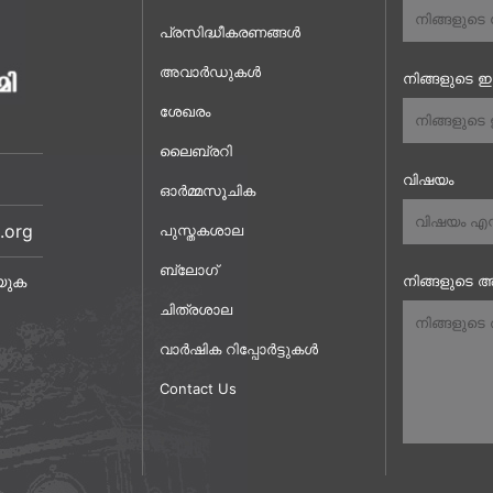
പ്രസിദ്ധീകരണങ്ങൾ
അവാർഡുകൾ
നിങ്ങളുടെ 
ശേഖരം
ലൈബ്രറി
വിഷയം
ഓർമ്മസൂചിക
.org
പുസ്തകശാല
ബ്ലോഗ്
നിങ്ങളുടെ അ
യുക
ചിത്രശാല
വാർഷിക റിപ്പോർട്ടുകൾ
Contact Us