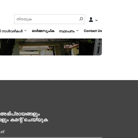
ഓർമ്മസൂചിക
Contact Us
മി നാൾവഴികൾ
സ്ഥാപനം
 അഭിപ്രായങ്ങളും
ങളും കമന്റ് ചെയ്യുക
ര്