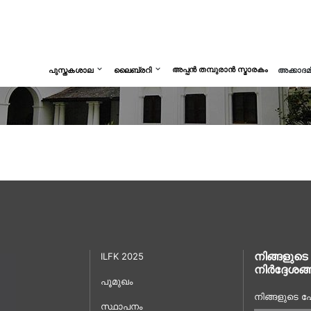
അപ്പൻ തമ്പുരാൻ സ്മാരകം
പുസ്തകശാല
ലൈബ്രറി
അക്കാദ
നിങ്ങളുടെ
ILFK 2025
നിർദ്ദേശങ്
പൂമുഖം
നിങ്ങളുടെ പേ
സ്ഥാപനം