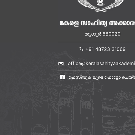
തൃശൂർ 680020
+91 48723 31069
office@keralasahityaakademi
ഫേസ്ബുക് ലൂടെ ഫോളോ ചെയ്