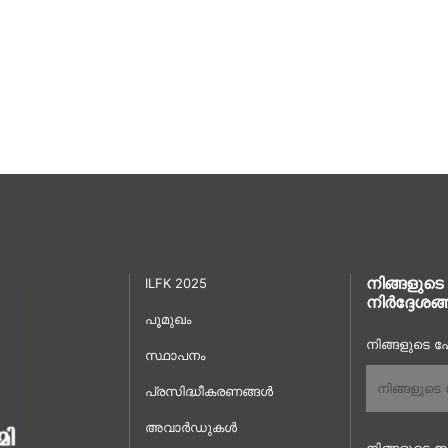
നിങ്ങളുടെ
ILFK 2025
നിർദ്ദേശങ്
പൂമുഖം
നിങ്ങളുടെ പേ
സ്ഥാപനം
പ്രസിദ്ധീകരണങ്ങൾ
അവാർഡുകൾ