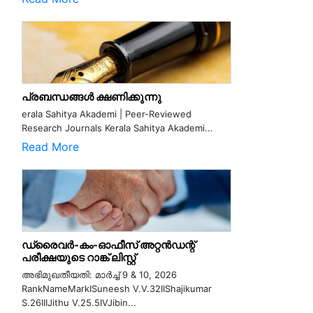
പ്രബന്ധങ്ങൾ ക്ഷണിക്കുന്നു
erala Sahitya Akademi | Peer-Reviewed
Research Journals Kerala Sahitya Akademi...
Read More
ഡ്രൈവർ-കം-ഓഫീസ് അറ്റൻഡന്റ്
പരീക്ഷയുടെ റാങ്ക് ലിസ്റ്റ്
അഭിമുഖതീയതി: മാർച്ച് 9 & 10, 2026
RankNameMarkISuneesh V.V.32IIShajikumar
S.26IIIJithu V.25.5IVJibin...