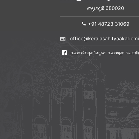
തൃശൂർ 680020
+91 48723 31069
office@keralasahityaakademi
ഫേസ്ബുക് ലൂടെ ഫോളോ ചെയ്