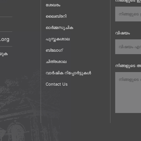
നിങ്ങളുടെ 
ശേഖരം
ലൈബ്രറി
ഓർമ്മസൂചിക
വിഷയം
.org
പുസ്തകശാല
ബ്ലോഗ്
യുക
ചിത്രശാല
നിങ്ങളുടെ അ
വാർഷിക റിപ്പോർട്ടുകൾ
Contact Us