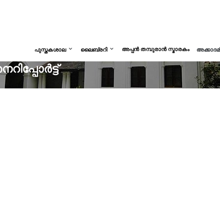
അപ്പൻ തമ്പുരാൻ സ്മാരകം
പുസ്തകശാല
ലൈബ്രറി
അക്കാദ
ിപ്പോർട്ട്