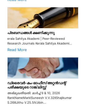
പ്രബന്ധങ്ങൾ ക്ഷണിക്കുന്നു
erala Sahitya Akademi | Peer-Reviewed
Research Journals Kerala Sahitya Akademi...
Read More
ഡ്രൈവർ-കം-ഓഫീസ് അറ്റൻഡന്റ്
പരീക്ഷയുടെ റാങ്ക് ലിസ്റ്റ്
അഭിമുഖതീയതി: മാർച്ച് 9 & 10, 2026
RankNameMarkISuneesh V.V.32IIShajikumar
S.26IIIJithu V.25.5IVJibin...