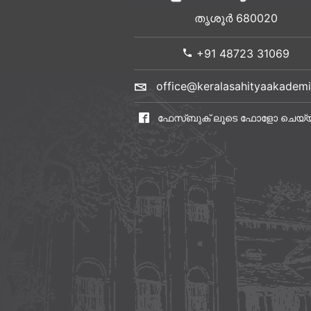
തൃശൂർ 680020
+91 48723 31069
office@keralasahityaakademi
ഫേസ്ബുക് ലൂടെ ഫോളോ ചെയ്