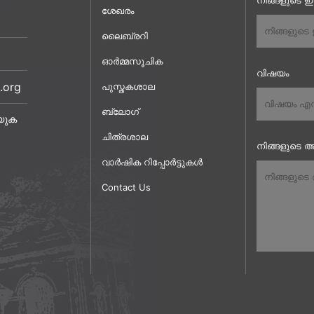
നിങ്ങളുടെ 
ശേഖരം
ലൈബ്രറി
ഓർമ്മസൂചിക
വിഷയം
.org
പുസ്തകശാല
ബ്ലോഗ്
യുക
ചിത്രശാല
നിങ്ങളുടെ അ
വാർഷിക റിപ്പോർട്ടുകൾ
Contact Us