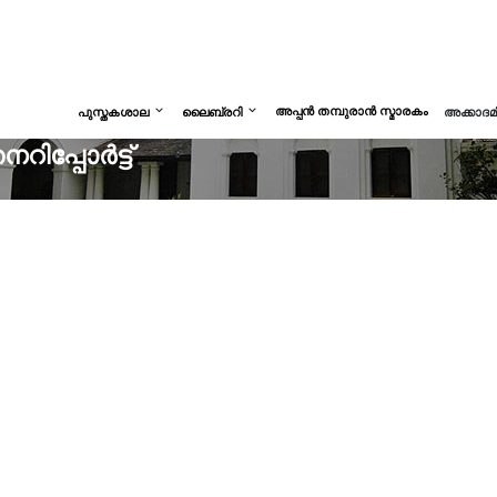
അപ്പൻ തമ്പുരാൻ സ്മാരകം
പുസ്തകശാല
ലൈബ്രറി
അക്കാദ
ിപ്പോർട്ട്