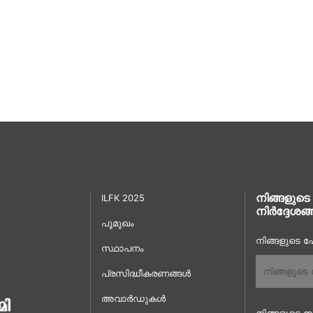
നിങ്ങളുടെ
ILFK 2025
നിർദ്ദേശങ്
പൂമുഖം
നിങ്ങളുടെ പേ
സ്ഥാപനം
പ്രസിദ്ധീകരണങ്ങൾ
അവാർഡുകൾ