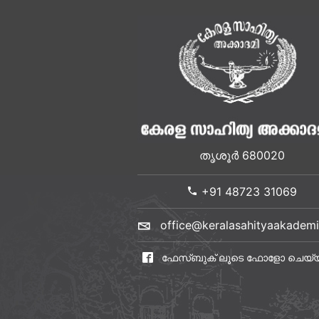
തൃശൂർ 680020
+91 48723 31069
office@keralasahityaakademi
ഫേസ്ബുക് ലൂടെ ഫോളോ ചെയ്