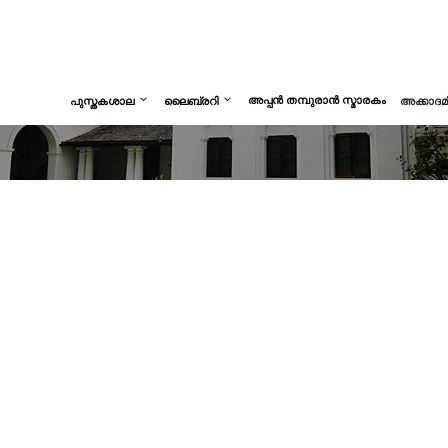
അപ്പൻ തമ്പുരാൻ സ്മാരകം
പുസ്തകശാല
ലൈബ്രറി
അക്കാദ