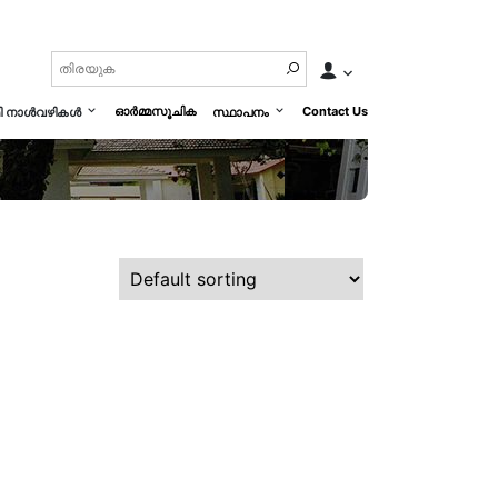
ഓർമ്മസൂചിക
Contact Us
മി നാൾവഴികൾ
സ്ഥാപനം