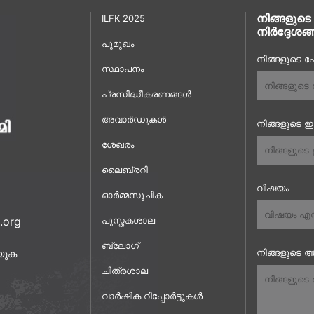
നിങ്ങളുടെ
ILFK 2025
നിർദ്ദേശങ്
പൂമുഖം
നിങ്ങളുടെ പേ
സ്ഥാപനം
പ്രസിദ്ധീകരണങ്ങൾ
അവാർഡുകൾ
നിങ്ങളുടെ 
ശേഖരം
ലൈബ്രറി
വിഷയം
ഓർമ്മസൂചിക
.org
പുസ്തകശാല
ബ്ലോഗ്
നിങ്ങളുടെ അ
യുക
ചിത്രശാല
വാർഷിക റിപ്പോർട്ടുകൾ