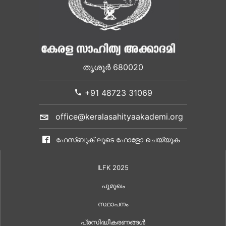
തൃശൂർ 680020
+91 48723 31069
office@keralasahityaakademi.org
ഫേസ്ബുക് ലൂടെ ഫോളോ ചെയ്യുക
ILFK 2025
പൂമുഖം
സ്ഥാപനം
പ്രസിദ്ധീകരണങ്ങൾ