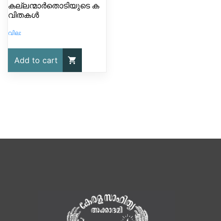
കല്ലന്മാർതൊടിയുടെ ക
വിതകൾ
Add to cart