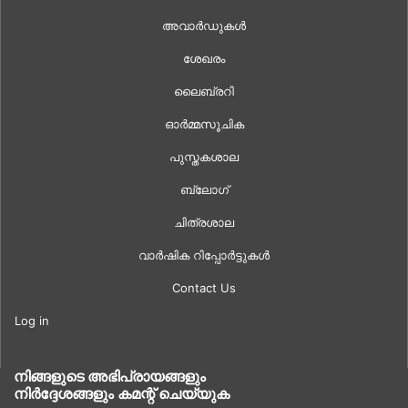
അവാർഡുകൾ
ശേഖരം
ലൈബ്രറി
ഓർമ്മസൂചിക
പുസ്തകശാല
ബ്ലോഗ്
ചിത്രശാല
വാർഷിക റിപ്പോർട്ടുകൾ
Contact Us
Log in
നിങ്ങളുടെ അഭിപ്രായങ്ങളും
നിർദ്ദേശങ്ങളും കമന്റ് ചെയ്യുക