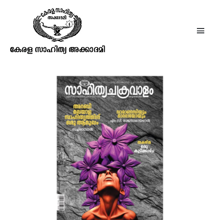
ആനുകാലികങ്ങൾ