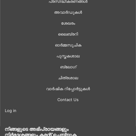
പ്രസിദ്ധീകരണങ്ങൾ
അവാർഡുകൾ
ശേഖരം
ലൈബ്രറി
ഓർമ്മസൂചിക
പുസ്തകശാല
ബ്ലോഗ്
ചിത്രശാല
വാർഷിക റിപ്പോർട്ടുകൾ
Contact Us
Log in
നിങ്ങളുടെ അഭിപ്രായങ്ങളും
നിർദ്ദേശങ്ങളും കമന്റ് ചെയ്യുക