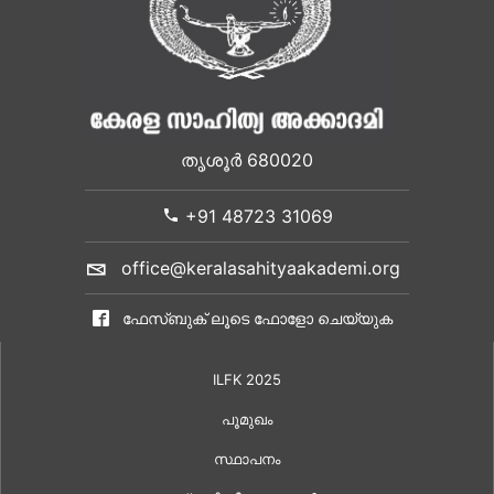
തൃശൂർ 680020
+91 48723 31069
office@keralasahityaakademi.org
ഫേസ്ബുക് ലൂടെ ഫോളോ ചെയ്യുക
ILFK 2025
പൂമുഖം
സ്ഥാപനം