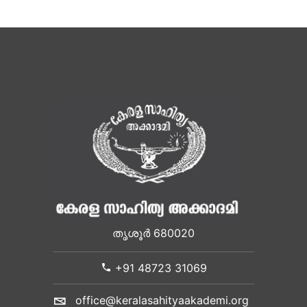
തൃശൂർ 680020
+91 48723 31069
office@keralasahityaakademi.org