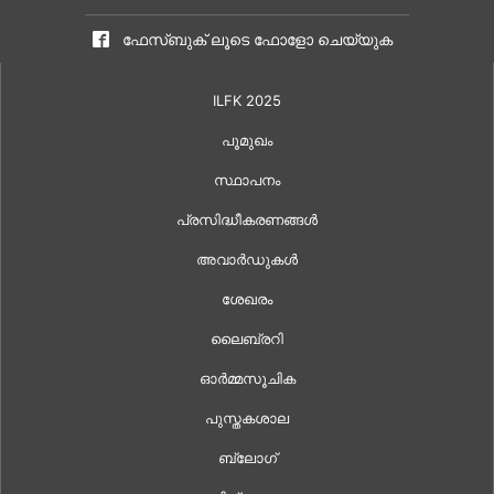
ഫേസ്ബുക് ലൂടെ ഫോളോ ചെയ്യുക
ILFK 2025
പൂമുഖം
സ്ഥാപനം
പ്രസിദ്ധീകരണങ്ങൾ
അവാർഡുകൾ
ശേഖരം
ലൈബ്രറി
ഓർമ്മസൂചിക
പുസ്തകശാല
ബ്ലോഗ്