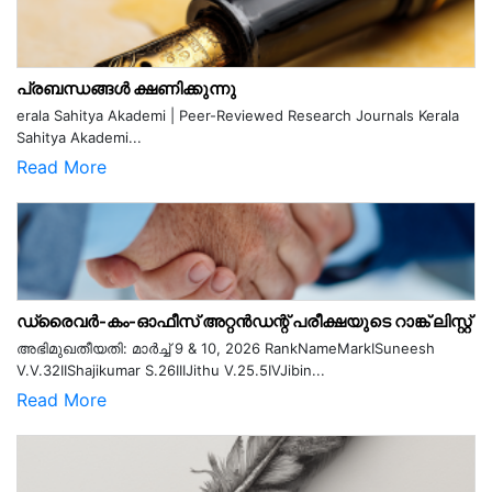
പ്രബന്ധങ്ങൾ ക്ഷണിക്കുന്നു
erala Sahitya Akademi | Peer-Reviewed Research Journals Kerala
Sahitya Akademi...
Read More
ഡ്രൈവർ-കം-ഓഫീസ് അറ്റൻഡന്റ് പരീക്ഷയുടെ റാങ്ക് ലിസ്റ്റ്
അഭിമുഖതീയതി: മാർച്ച് 9 & 10, 2026 RankNameMarkISuneesh
V.V.32IIShajikumar S.26IIIJithu V.25.5IVJibin...
Read More