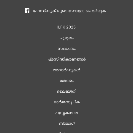
ഫേസ്ബുക് ലൂടെ ഫോളോ ചെയ്യുക
ILFK 2025
പൂമുഖം
സ്ഥാപനം
പ്രസിദ്ധീകരണങ്ങൾ
അവാർഡുകൾ
ശേഖരം
ലൈബ്രറി
ഓർമ്മസൂചിക
പുസ്തകശാല
ബ്ലോഗ്