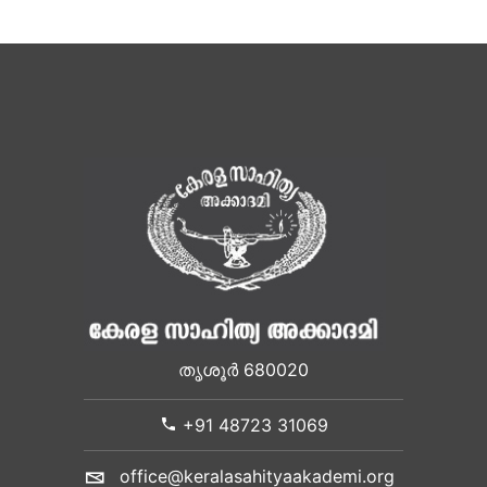
തൃശൂർ 680020
+91 48723 31069
office@keralasahityaakademi.org