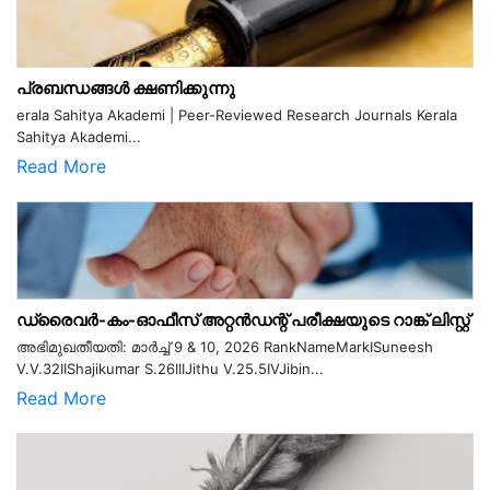
പ്രബന്ധങ്ങൾ ക്ഷണിക്കുന്നു
erala Sahitya Akademi | Peer-Reviewed Research Journals Kerala
Sahitya Akademi...
Read More
ഡ്രൈവർ-കം-ഓഫീസ് അറ്റൻഡന്റ് പരീക്ഷയുടെ റാങ്ക് ലിസ്റ്റ്
അഭിമുഖതീയതി: മാർച്ച് 9 & 10, 2026 RankNameMarkISuneesh
V.V.32IIShajikumar S.26IIIJithu V.25.5IVJibin...
Read More