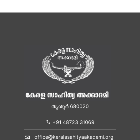
തൃശൂർ 680020
+91 48723 31069
office@keralasahityaakademi.org