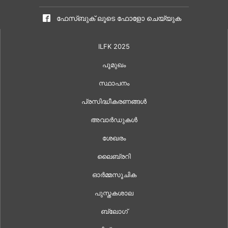
ഫേസ്ബുക് ലൂടെ ഫോളോ ചെയ്യുക
ILFK 2025
പൂമുഖം
സ്ഥാപനം
പ്രസിദ്ധീകരണങ്ങൾ
അവാർഡുകൾ
ശേഖരം
ലൈബ്രറി
ഓർമ്മസൂചിക
പുസ്തകശാല
ബ്ലോഗ്