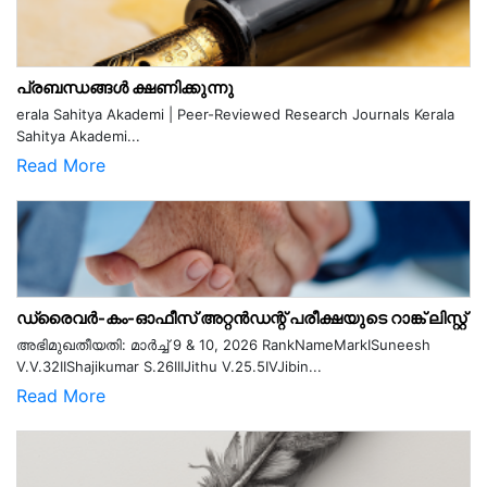
പ്രബന്ധങ്ങൾ ക്ഷണിക്കുന്നു
erala Sahitya Akademi | Peer-Reviewed Research Journals Kerala
Sahitya Akademi...
Read More
ഡ്രൈവർ-കം-ഓഫീസ് അറ്റൻഡന്റ് പരീക്ഷയുടെ റാങ്ക് ലിസ്റ്റ്
അഭിമുഖതീയതി: മാർച്ച് 9 & 10, 2026 RankNameMarkISuneesh
V.V.32IIShajikumar S.26IIIJithu V.25.5IVJibin...
Read More