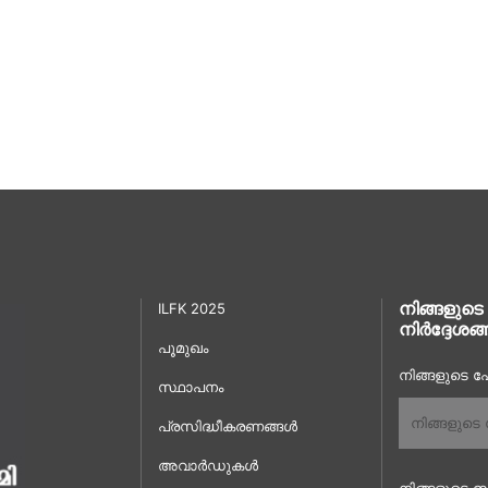
നിങ്ങളുടെ
ILFK 2025
നിർദ്ദേശങ്
പൂമുഖം
നിങ്ങളുടെ പേ
സ്ഥാപനം
പ്രസിദ്ധീകരണങ്ങൾ
അവാർഡുകൾ