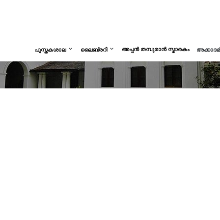
അപ്പൻ തമ്പുരാൻ സ്മാരകം
പുസ്തകശാല
ലൈബ്രറി
അക്കാദ