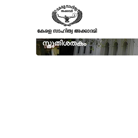
സ്തുതിശതകം