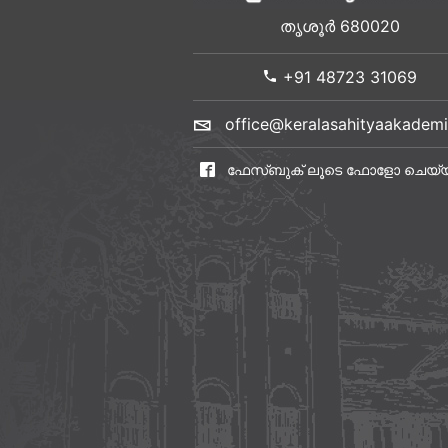
തൃശൂർ 680020
+91 48723 31069
office@keralasahityaakademi
ഫേസ്ബുക് ലൂടെ ഫോളോ ചെയ്