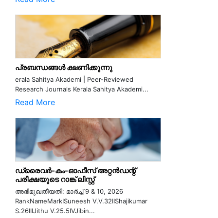
പ്രബന്ധങ്ങൾ ക്ഷണിക്കുന്നു
erala Sahitya Akademi | Peer-Reviewed
Research Journals Kerala Sahitya Akademi...
Read More
ഡ്രൈവർ-കം-ഓഫീസ് അറ്റൻഡന്റ്
പരീക്ഷയുടെ റാങ്ക് ലിസ്റ്റ്
അഭിമുഖതീയതി: മാർച്ച് 9 & 10, 2026
RankNameMarkISuneesh V.V.32IIShajikumar
S.26IIIJithu V.25.5IVJibin...