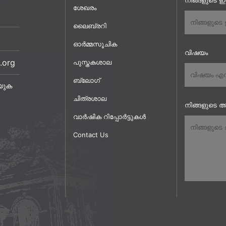
നിങ്ങളുടെ 
ശേഖരം
ലൈബ്രറി
ഓർമ്മസൂചിക
വിഷയം
.org
പുസ്തകശാല
ബ്ലോഗ്
യുക
ചിത്രശാല
നിങ്ങളുടെ അ
വാർഷിക റിപ്പോർട്ടുകൾ
Contact Us