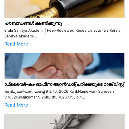
പ്രബന്ധങ്ങൾ ക്ഷണിക്കുന്നു
erala Sahitya Akademi | Peer-Reviewed Research Journals Kerala
Sahitya Akademi...
Read More
ഡ്രൈവർ-കം-ഓഫീസ് അറ്റൻഡന്റ് പരീക്ഷയുടെ റാങ്ക് ലിസ്റ്റ്
അഭിമുഖതീയതി: മാർച്ച് 9 & 10, 2026 RankNameMarkISuneesh
V.V.32IIShajikumar S.26IIIJithu V.25.5IVJibin...
Read More