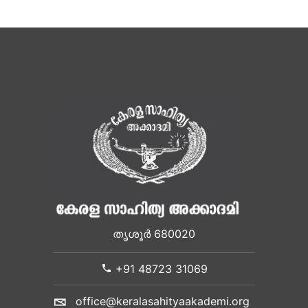
തൃശൂർ 680020
+91 48723 31069
office@keralasahityaakademi.org