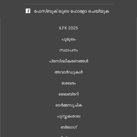
ഫേസ്ബുക് ലൂടെ ഫോളോ ചെയ്യുക
ILFK 2025
പൂമുഖം
സ്ഥാപനം
പ്രസിദ്ധീകരണങ്ങൾ
അവാർഡുകൾ
ശേഖരം
ലൈബ്രറി
ഓർമ്മസൂചിക
പുസ്തകശാല
ബ്ലോഗ്