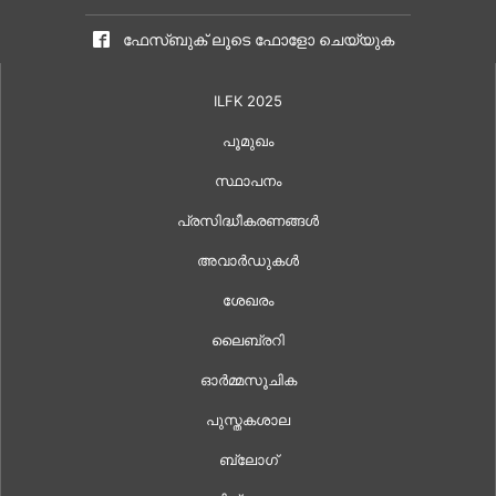
ഫേസ്ബുക് ലൂടെ ഫോളോ ചെയ്യുക
ILFK 2025
പൂമുഖം
സ്ഥാപനം
പ്രസിദ്ധീകരണങ്ങൾ
അവാർഡുകൾ
ശേഖരം
ലൈബ്രറി
ഓർമ്മസൂചിക
പുസ്തകശാല
ബ്ലോഗ്