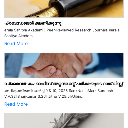
പ്രബന്ധങ്ങൾ ക്ഷണിക്കുന്നു
erala Sahitya Akademi | Peer-Reviewed Research Journals Kerala
Sahitya Akademi...
Read More
ഡ്രൈവർ-കം-ഓഫീസ് അറ്റൻഡന്റ് പരീക്ഷയുടെ റാങ്ക് ലിസ്റ്റ്
അഭിമുഖതീയതി: മാർച്ച് 9 & 10, 2026 RankNameMarkISuneesh
V.V.32IIShajikumar S.26IIIJithu V.25.5IVJibin...
Read More