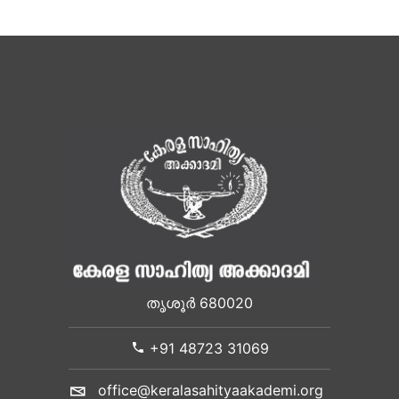
തൃശൂർ 680020
+91 48723 31069
office@keralasahityaakademi.org