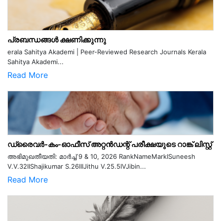
പ്രബന്ധങ്ങൾ ക്ഷണിക്കുന്നു
erala Sahitya Akademi | Peer-Reviewed Research Journals Kerala
Sahitya Akademi...
Read More
ഡ്രൈവർ-കം-ഓഫീസ് അറ്റൻഡന്റ് പരീക്ഷയുടെ റാങ്ക് ലിസ്റ്റ്
അഭിമുഖതീയതി: മാർച്ച് 9 & 10, 2026 RankNameMarkISuneesh
V.V.32IIShajikumar S.26IIIJithu V.25.5IVJibin...
Read More