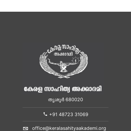
തൃശൂർ 680020
+91 48723 31069
office@keralasahityaakademi.org