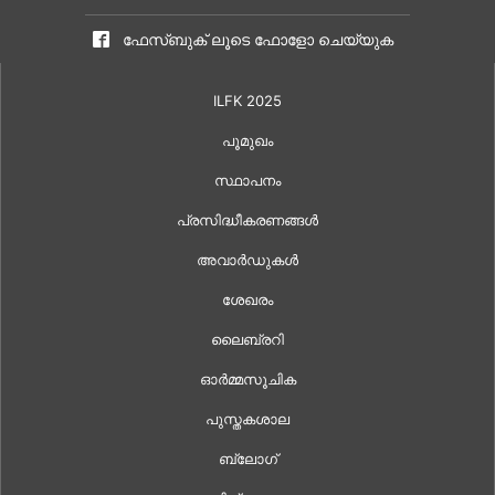
ഫേസ്ബുക് ലൂടെ ഫോളോ ചെയ്യുക
ILFK 2025
പൂമുഖം
സ്ഥാപനം
പ്രസിദ്ധീകരണങ്ങൾ
അവാർഡുകൾ
ശേഖരം
ലൈബ്രറി
ഓർമ്മസൂചിക
പുസ്തകശാല
ബ്ലോഗ്