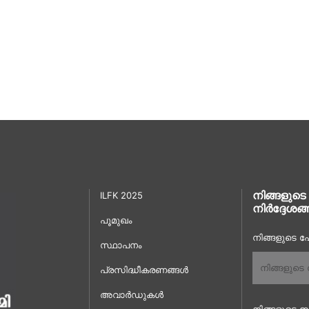
നിങ്ങളുടെ
ILFK 2025
നിർദ്ദേശങ്
പൂമുഖം
നിങ്ങളുടെ പേ
സ്ഥാപനം
പ്രസിദ്ധീകരണങ്ങൾ
അവാർഡുകൾ