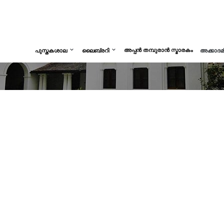
അപ്പൻ തമ്പുരാൻ സ്മാരകം
പുസ്തകശാല
ലൈബ്രറി
അക്കാദ