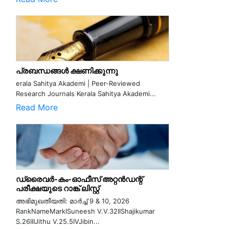
പ്രബന്ധങ്ങൾ ക്ഷണിക്കുന്നു
erala Sahitya Akademi | Peer-Reviewed
Research Journals Kerala Sahitya Akademi...
Read More
ഡ്രൈവർ-കം-ഓഫീസ് അറ്റൻഡന്റ്
പരീക്ഷയുടെ റാങ്ക് ലിസ്റ്റ്
അഭിമുഖതീയതി: മാർച്ച് 9 & 10, 2026
RankNameMarkISuneesh V.V.32IIShajikumar
S.26IIIJithu V.25.5IVJibin...