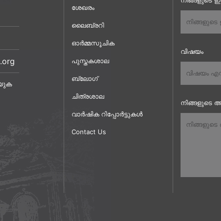
നിങ്ങളുടെ 
ശേഖരം
ലൈബ്രറി
ഓർമ്മസൂചിക
വിഷയം
.org
പുസ്തകശാല
ബ്ലോഗ്
യുക
ചിത്രശാല
നിങ്ങളുടെ അ
വാർഷിക റിപ്പോർട്ടുകൾ
Contact Us