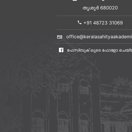
തൃശൂർ 680020
+91 48723 31069
office@keralasahityaakademi
ഫേസ്ബുക് ലൂടെ ഫോളോ ചെയ്