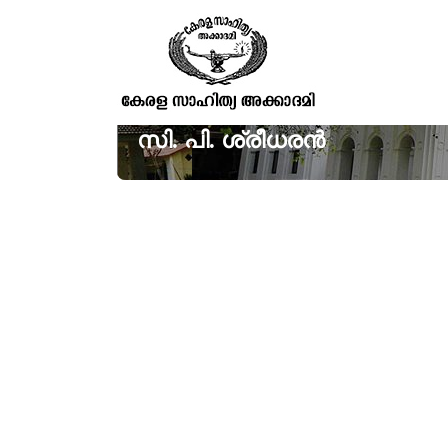
സി. പി. ശ്രീധരൻ