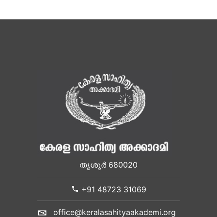
തൃശൂർ 680020
+91 48723 31069
office@keralasahityaakademi.org