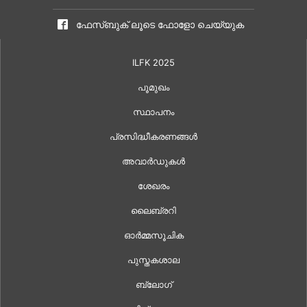
ഫേസ്ബുക് ലൂടെ ഫോളോ ചെയ്യുക
ILFK 2025
പൂമുഖം
സ്ഥാപനം
പ്രസിദ്ധീകരണങ്ങൾ
അവാർഡുകൾ
ശേഖരം
ലൈബ്രറി
ഓർമ്മസൂചിക
പുസ്തകശാല
ബ്ലോഗ്