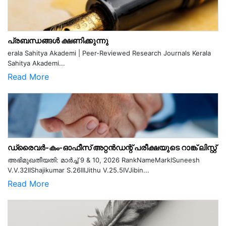
പ്രബന്ധങ്ങൾ ക്ഷണിക്കുന്നു
erala Sahitya Akademi | Peer-Reviewed Research Journals Kerala
Sahitya Akademi...
Read More
ഡ്രൈവർ-കം-ഓഫീസ് അറ്റൻഡന്റ് പരീക്ഷയുടെ റാങ്ക് ലിസ്റ്റ്
അഭിമുഖതീയതി: മാർച്ച് 9 & 10, 2026 RankNameMarkISuneesh
V.V.32IIShajikumar S.26IIIJithu V.25.5IVJibin...
Read More