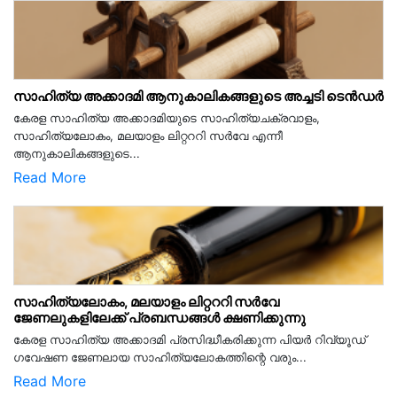
സാഹിത്യ അക്കാദമി ആനുകാലികങ്ങളുടെ അച്ചടി ടെൻഡർ
കേരള സാഹിത്യ അക്കാദമിയുടെ സാഹിത്യചക്രവാളം,
സാഹിത്യലോകം, മലയാളം ലിറ്റററി സർവേ എന്നീ
ആനുകാലികങ്ങളുടെ...
Read More
സാഹിത്യലോകം, മലയാളം ലിറ്റററി സർവേ
ജേണലുകളിലേക്ക് പ്രബന്ധങ്ങൾ ക്ഷണിക്കുന്നു
കേരള സാഹിത്യ അക്കാദമി പ്രസിദ്ധീകരിക്കുന്ന പിയര്‍ റിവ്യൂഡ്
ഗവേഷണ ജേണലായ സാഹിത്യലോകത്തിന്റെ വരും...
Read More