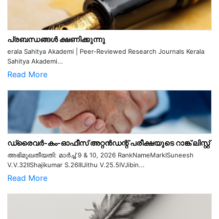
പ്രബന്ധങ്ങൾ ക്ഷണിക്കുന്നു
erala Sahitya Akademi | Peer-Reviewed Research Journals Kerala
Sahitya Akademi...
Read More
ഡ്രൈവർ-കം-ഓഫീസ് അറ്റൻഡന്റ് പരീക്ഷയുടെ റാങ്ക് ലിസ്റ്റ്
അഭിമുഖതീയതി: മാർച്ച് 9 & 10, 2026 RankNameMarkISuneesh
V.V.32IIShajikumar S.26IIIJithu V.25.5IVJibin...
Read More