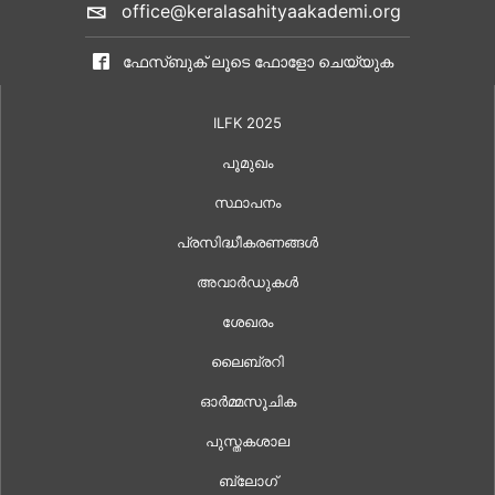
office@keralasahityaakademi.org
ഫേസ്ബുക് ലൂടെ ഫോളോ ചെയ്യുക
ILFK 2025
പൂമുഖം
സ്ഥാപനം
പ്രസിദ്ധീകരണങ്ങൾ
അവാർഡുകൾ
ശേഖരം
ലൈബ്രറി
ഓർമ്മസൂചിക
പുസ്തകശാല
ബ്ലോഗ്