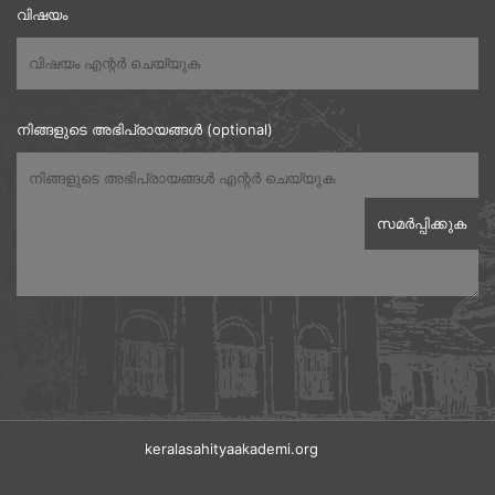
വിഷയം
നിങ്ങളുടെ അഭിപ്രായങ്ങൾ (optional)
keralasahityaakademi.org