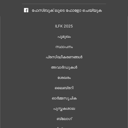
ഫേസ്ബുക് ലൂടെ ഫോളോ ചെയ്യുക
ILFK 2025
പൂമുഖം
സ്ഥാപനം
പ്രസിദ്ധീകരണങ്ങൾ
അവാർഡുകൾ
ശേഖരം
ലൈബ്രറി
ഓർമ്മസൂചിക
പുസ്തകശാല
ബ്ലോഗ്