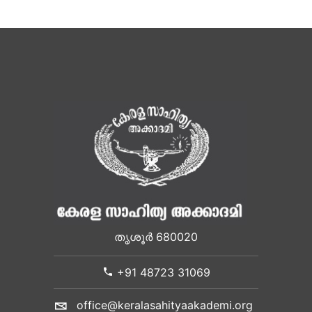
തൃശൂർ 680020
+91 48723 31069
office@keralasahityaakademi.org