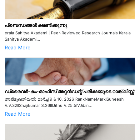
പ്രബന്ധങ്ങൾ ക്ഷണിക്കുന്നു
erala Sahitya Akademi | Peer-Reviewed Research Journals Kerala
Sahitya Akademi...
Read More
ഡ്രൈവർ-കം-ഓഫീസ് അറ്റൻഡന്റ് പരീക്ഷയുടെ റാങ്ക് ലിസ്റ്റ്
അഭിമുഖതീയതി: മാർച്ച് 9 & 10, 2026 RankNameMarkISuneesh
V.V.32IIShajikumar S.26IIIJithu V.25.5IVJibin...
Read More