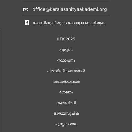
office@keralasahityaakademi.org
ഫേസ്ബുക് ലൂടെ ഫോളോ ചെയ്യുക
ILFK 2025
പൂമുഖം
സ്ഥാപനം
പ്രസിദ്ധീകരണങ്ങൾ
അവാർഡുകൾ
ശേഖരം
ലൈബ്രറി
ഓർമ്മസൂചിക
പുസ്തകശാല