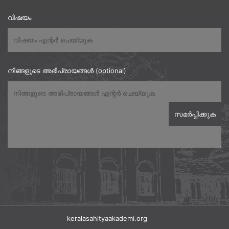
വിഷയം
നിങ്ങളുടെ അഭിപ്രായങ്ങൾ (optional)
keralasahityaakademi.org