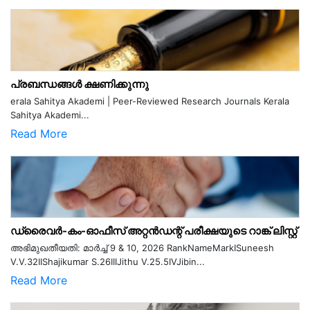
പ്രബന്ധങ്ങൾ ക്ഷണിക്കുന്നു
erala Sahitya Akademi | Peer-Reviewed Research Journals Kerala
Sahitya Akademi...
Read More
ഡ്രൈവർ-കം-ഓഫീസ് അറ്റൻഡന്റ് പരീക്ഷയുടെ റാങ്ക് ലിസ്റ്റ്
അഭിമുഖതീയതി: മാർച്ച് 9 & 10, 2026 RankNameMarkISuneesh
V.V.32IIShajikumar S.26IIIJithu V.25.5IVJibin...
Read More