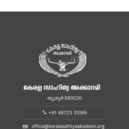
തൃശൂർ 680020
+91 48723 31069
office@keralasahityaakademi.org