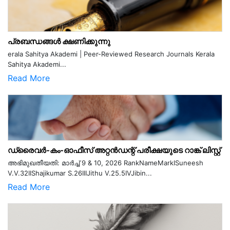
പ്രബന്ധങ്ങൾ ക്ഷണിക്കുന്നു
erala Sahitya Akademi | Peer-Reviewed Research Journals Kerala
Sahitya Akademi...
Read More
ഡ്രൈവർ-കം-ഓഫീസ് അറ്റൻഡന്റ് പരീക്ഷയുടെ റാങ്ക് ലിസ്റ്റ്
അഭിമുഖതീയതി: മാർച്ച് 9 & 10, 2026 RankNameMarkISuneesh
V.V.32IIShajikumar S.26IIIJithu V.25.5IVJibin...
Read More