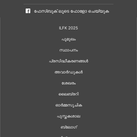
ഫേസ്ബുക് ലൂടെ ഫോളോ ചെയ്യുക
ILFK 2025
പൂമുഖം
സ്ഥാപനം
പ്രസിദ്ധീകരണങ്ങൾ
അവാർഡുകൾ
ശേഖരം
ലൈബ്രറി
ഓർമ്മസൂചിക
പുസ്തകശാല
ബ്ലോഗ്