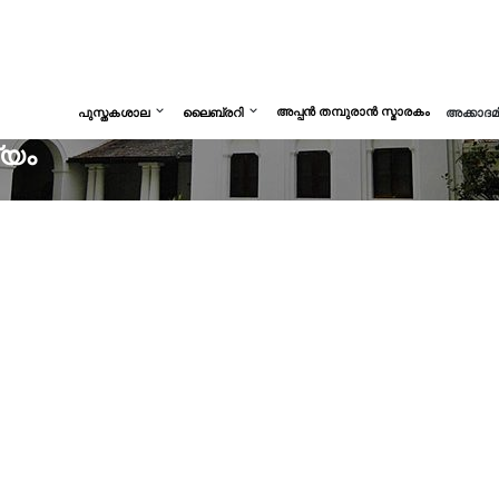
അപ്പൻ തമ്പുരാൻ സ്മാരകം
പുസ്തകശാല
ലൈബ്രറി
അക്കാദ
്യം