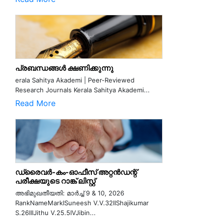
പ്രബന്ധങ്ങൾ ക്ഷണിക്കുന്നു
erala Sahitya Akademi | Peer-Reviewed
Research Journals Kerala Sahitya Akademi...
Read More
ഡ്രൈവർ-കം-ഓഫീസ് അറ്റൻഡന്റ്
പരീക്ഷയുടെ റാങ്ക് ലിസ്റ്റ്
അഭിമുഖതീയതി: മാർച്ച് 9 & 10, 2026
RankNameMarkISuneesh V.V.32IIShajikumar
S.26IIIJithu V.25.5IVJibin...