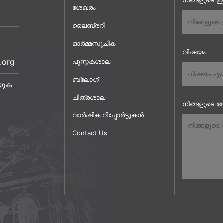
നിങ്ങളുടെ 
ശേഖരം
ലൈബ്രറി
ഓർമ്മസൂചിക
വിഷയം
.org
പുസ്തകശാല
ബ്ലോഗ്
യുക
ചിത്രശാല
നിങ്ങളുടെ അ
വാർഷിക റിപ്പോർട്ടുകൾ
Contact Us