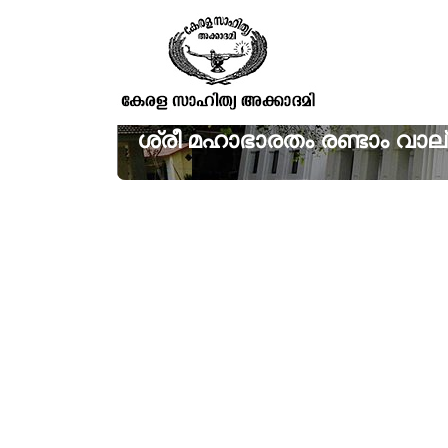
ശ്രീ മഹാഭാരതം രണ്ടാം വാല