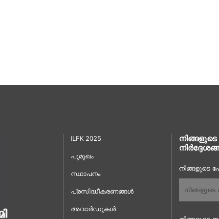
നിങ്ങളുടെ
ILFK 2025
നിർദ്ദേശങ്
പൂമുഖം
നിങ്ങളുടെ പേ
സ്ഥാപനം
പ്രസിദ്ധീകരണങ്ങൾ
അവാർഡുകൾ