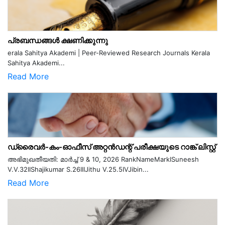
പ്രബന്ധങ്ങൾ ക്ഷണിക്കുന്നു
erala Sahitya Akademi | Peer-Reviewed Research Journals Kerala
Sahitya Akademi...
Read More
ഡ്രൈവർ-കം-ഓഫീസ് അറ്റൻഡന്റ് പരീക്ഷയുടെ റാങ്ക് ലിസ്റ്റ്
അഭിമുഖതീയതി: മാർച്ച് 9 & 10, 2026 RankNameMarkISuneesh
V.V.32IIShajikumar S.26IIIJithu V.25.5IVJibin...
Read More