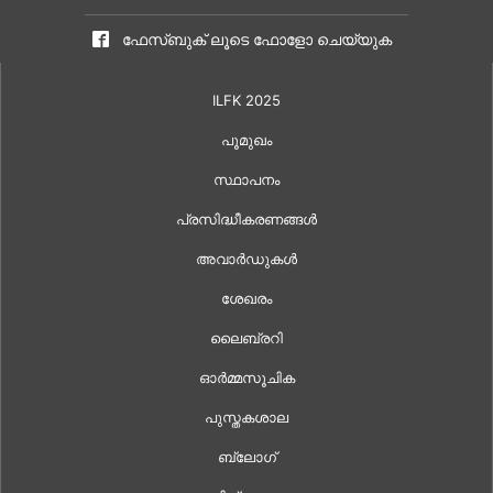
ഫേസ്ബുക് ലൂടെ ഫോളോ ചെയ്യുക
ILFK 2025
പൂമുഖം
സ്ഥാപനം
പ്രസിദ്ധീകരണങ്ങൾ
അവാർഡുകൾ
ശേഖരം
ലൈബ്രറി
ഓർമ്മസൂചിക
പുസ്തകശാല
ബ്ലോഗ്