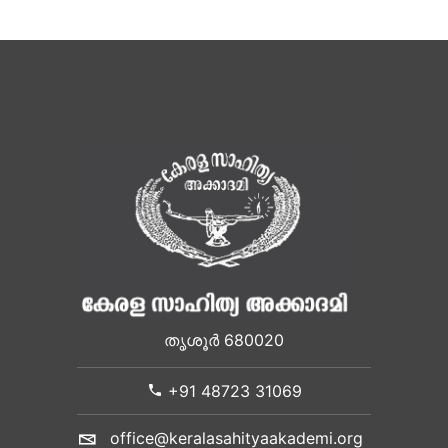
തൃശൂർ 680020
+91 48723 31069
office@keralasahityaakademi.org