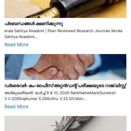
പ്രബന്ധങ്ങൾ ക്ഷണിക്കുന്നു
erala Sahitya Akademi | Peer-Reviewed Research Journals Kerala
Sahitya Akademi...
Read More
ഡ്രൈവർ-കം-ഓഫീസ് അറ്റൻഡന്റ് പരീക്ഷയുടെ റാങ്ക് ലിസ്റ്റ്
അഭിമുഖതീയതി: മാർച്ച് 9 & 10, 2026 RankNameMarkISuneesh
V.V.32IIShajikumar S.26IIIJithu V.25.5IVJibin...
Read More