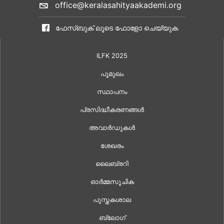
office@keralasahityaakademi.org
ഫേസ്ബുക് ലൂടെ ഫോളോ ചെയ്യുക
ILFK 2025
പൂമുഖം
സ്ഥാപനം
പ്രസിദ്ധീകരണങ്ങൾ
അവാർഡുകൾ
ശേഖരം
ലൈബ്രറി
ഓർമ്മസൂചിക
പുസ്തകശാല
ബ്ലോഗ്