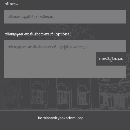
വിഷയം
നിങ്ങളുടെ അഭിപ്രായങ്ങൾ (optional)
keralasahityaakademi.org