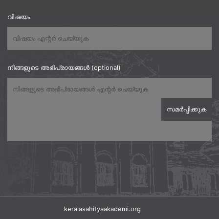
വിഷയം
നിങ്ങളുടെ അഭിപ്രായങ്ങൾ (optional)
keralasahityaakademi.org