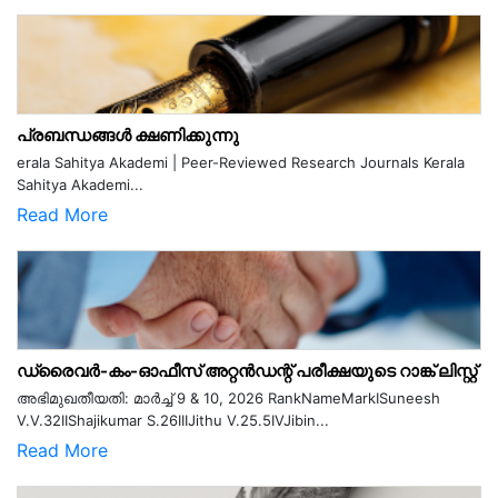
പ്രബന്ധങ്ങൾ ക്ഷണിക്കുന്നു
erala Sahitya Akademi | Peer-Reviewed Research Journals Kerala
Sahitya Akademi...
Read More
ഡ്രൈവർ-കം-ഓഫീസ് അറ്റൻഡന്റ് പരീക്ഷയുടെ റാങ്ക് ലിസ്റ്റ്
അഭിമുഖതീയതി: മാർച്ച് 9 & 10, 2026 RankNameMarkISuneesh
V.V.32IIShajikumar S.26IIIJithu V.25.5IVJibin...
Read More