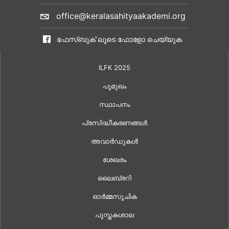
office@keralasahityaakademi.org
ഫേസ്ബുക് ലൂടെ ഫോളോ ചെയ്യുക
ILFK 2025
പൂമുഖം
സ്ഥാപനം
പ്രസിദ്ധീകരണങ്ങൾ
അവാർഡുകൾ
ശേഖരം
ലൈബ്രറി
ഓർമ്മസൂചിക
പുസ്തകശാല